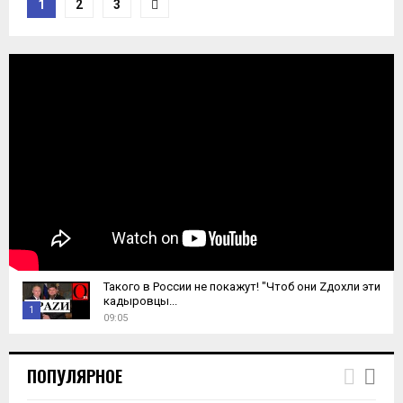
Пагинация
1
2
3
записей
Такого в России не покажут! "Чтоб они Zдохли эти
кадыровцы...
1
09:05
T
h
ПОПУЛЯРНОЕ
u
m