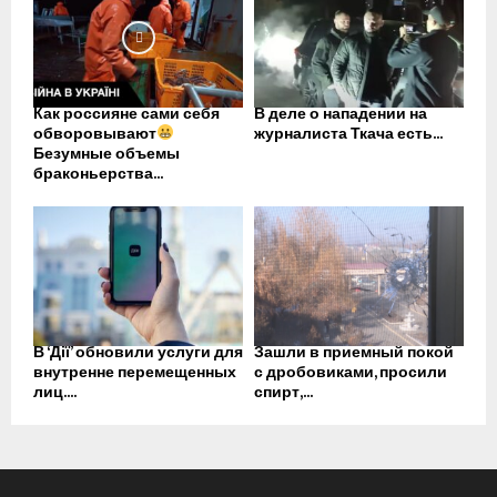
Как россияне сами себя
В деле о нападении на
обворовывают
журналиста Ткача есть...
Безумные объемы
браконьерства...
В ‘Дії’ обновили услуги для
Зашли в приемный покой
внутренне перемещенных
с дробовиками, просили
лиц....
спирт,...