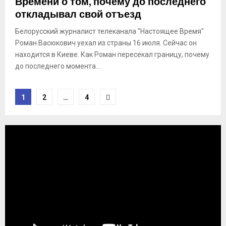
Времени о том, почему до последнего
откладывал свой отъезд
Белорусский журналист телеканала "Настоящее Время"
Роман Васюкович уехал из страны 16 июля. Сейчас он
находится в Киеве. Как Роман пересекал границу, почему
до последнего момента...
Пагинация
1
2
…
4
записей