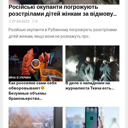
Російські окупанти погрожують
розстрілами дітей жінкам за відмову...
27.04.2022
0
Російські окупанти в Рубіжному погрожують розстрілами
дітей жінкам, якщо вони не розкажуть про...
Как россияне сами себя
В деле о нападении на
обворовывают
журналиста Ткача есть...
Безумные объемы
браконьерства...