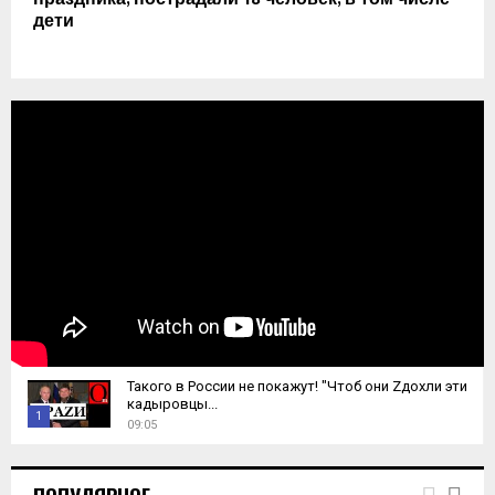
дети
Такого в России не покажут! "Чтоб они Zдохли эти
кадыровцы...
1
09:05
T
h
u