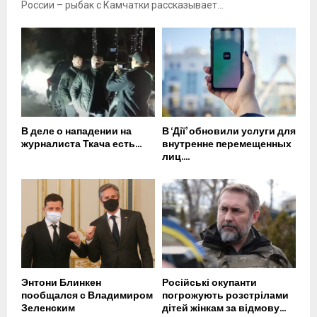
России – рыбак с Камчатки рассказывает...
В деле о нападении на
В ‘Дії’ обновили услуги для
журналиста Ткача есть...
внутренне перемещенных
лиц....
Энтони Блинкен
Російські окупанти
пообщался с Владимиром
погрожують розстрілами
Зеленским
дітей жінкам за відмову...