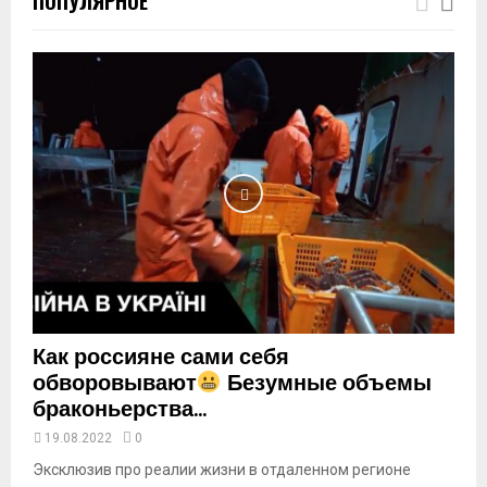
ПОПУЛЯРНОЕ
m
b
n
a
i
l
y
o
u
t
u
b
e
Как россияне сами себя
обворовывают
Безумные объемы
браконьерства...
19.08.2022
0
Эксклюзив про реалии жизни в отдаленном регионе