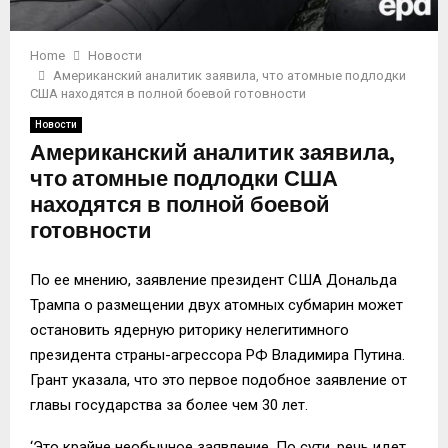
Home
Новости
Американский аналитик заявила, что атомные подлодки
США находятся в полной боевой готовности
Новости
Американский аналитик заявила,
что атомные подлодки США
находятся в полной боевой
готовности
По ее мнению, заявление президент США Дональда
Трампа о размещении двух атомных субмарин может
остановить ядерную риторику нелегитимного
президента страны-агрессора РФ Владимира Путина.
Грант указала, что это первое подобное заявление от
главы государства за более чем 30 лет.
‘Это крайне необычное заявление. По сути, речь идет