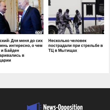
ский: Для меня до сих
Несколько человек
чень интересно, о чем
пострадали при стрельбе в
 и Байден
ТЦ в Мытищах
аривались в
царии