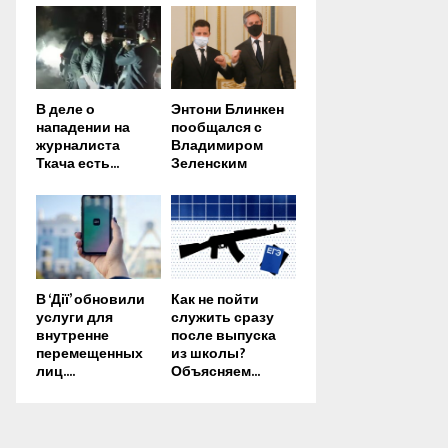
В деле о
Энтони Блинкен
нападении на
пообщался с
журналиста
Владимиром
Ткача есть...
Зеленским
В ‘Дії’ обновили
Как не пойти
услуги для
служить сразу
внутренне
после выпуска
перемещенных
из школы?
лиц....
Объясняем...