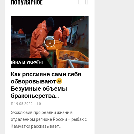
ПОПУЛЯРНОЕ
m
b
n
a
i
l
y
o
u
t
u
b
Как россияне сами себя
e
обворовывают
Безумные объемы
браконьерства...
19.08.2022
0
Эксклюзив про реалии жизни в
отдаленном регионе России – рыбак с
Камчатки рассказывает...