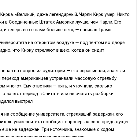
ирка. «Великий, даже легендарный, Чарли Кирк умер. Никто
жи в Соединенных Штатах Америки лучше, чем Чарли. Его
 и теперь его с нами больше нет», — написал Трамп.
университета на открытом воздухе — под тентом во дворе.
видно, что Кирку стреляют в шею, когда он сидит
вечал на вопрос из аудитории — его спрашивали, знает ли
 переход американцев устраивали массовую стрельбу
ом много». Ему ответили — пять, и уточнили, сколько
о за этот период. «Считать или не считать разборки
здался выстрел.
 на сообщение университета, стрелявший задержан, его
витель университета сообщил, опровергая свое предыдущее
е еще не задержан. Три источника, знакомые с ходом
 поиски подозреваемого продолжаются.