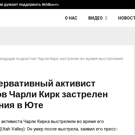
ии думают поддержать Wildberries и его…
Умер диджей
О НАС
ВИДЕО
НОВОС
ведущий подкастов Чарли Кирк застрелен во время выступления
ервативный активист
в Чарли Кирк застрелен
ния в Юте
 активиста Чарли Кирка выстрелили во время его
tah Valley). Он умер после выстрела, заявил его пресс-