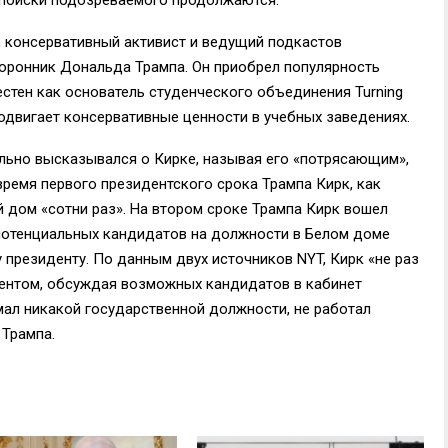
й, консервативный активист и ведущий подкастов
торонник Дональда Трампа. Он приобрел популярность
вестен как основатель студенческого объединения Turning
продвигает консервативные ценности в учебных заведениях.
ельно высказывался о Кирке, называя его «потрясающим»,
время первого президентского срока Трампа Кирк, как
й дом «сотни раз». На втором сроке Трампа Кирк вошел
 потенциальных кандидатов на должности в Белом доме
 президенту. По данным двух источников NYT, Кирк «не раз
дентом, обсуждая возможных кандидатов в кабинет
мал никакой государственной должности, не работал
 Трампа.