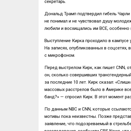
секретарь.
Дональд Трамп подтвердил гибель Чарли К
не понимал и не чувствовал душу молоде
любили и восхищались им ВСЕ, особенно я,
Выступление Кирка проходило в кампусе 
На записях, опубликованных в соцсетях, 
с микрофоном.
Перед выстрелом Кирк, как пишет CNN, от
он, сколько совершивших трансгендерный
за последние 10 лет. Кирк сказал: «Слишк
массовых расстрелов было в Америке всег
банд?» — спросил Кирк. В этот момент ра
По данным NBC и CNN, которые ссылаются
мотивы пока неизвестны. Позже предста
заявление, что подозреваемый в стрельб
расследования, сообщили CBS News, что