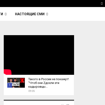
 Kavinsky — автор трека Nightcall из фильма…
Reu
T
ТИ
НАСТОЯЩИЕ СМИ
Такого в России не покажут!
"Чтоб они Zдохли эти
1
кадыровцы...
09:05
T
h
u