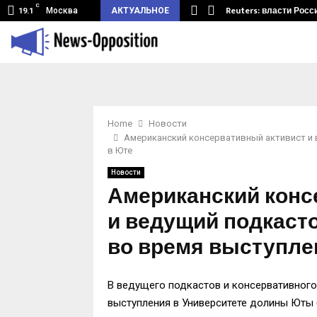
C
земный туннель из Беларуси.…
Reuters: власти Росс
Москва
АКТУАЛЬНОЕ
19.1
Home
Новости
Американский консервативный активист и 
в Юте
Новости
Американский конс
и ведущий подкасто
во время выступле
В ведущего подкастов и консервативного
выступления в Университете долины Юты (U