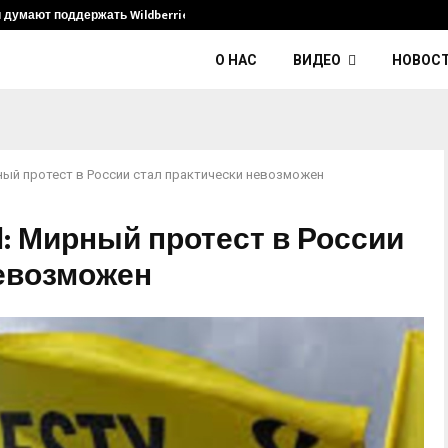
и думают поддержать Wildberries и его…
Умер диджей K
О НАС
ВИДЕО
НОВОС
ирный протест в России стал практически невозможен
al: Мирный протест в России
невозможен