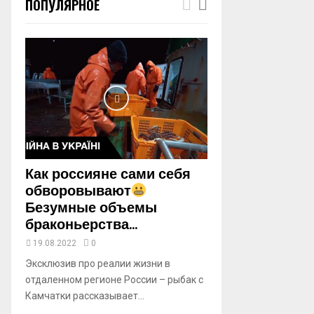
ПОПУЛЯРНОЕ
m
b
n
a
i
l
y
o
u
t
u
b
Как россияне сами себя
e
обворовывают
Безумные объемы
браконьерства...
19.08.2022
0
Эксклюзив про реалии жизни в
отдаленном регионе России – рыбак с
Камчатки рассказывает...