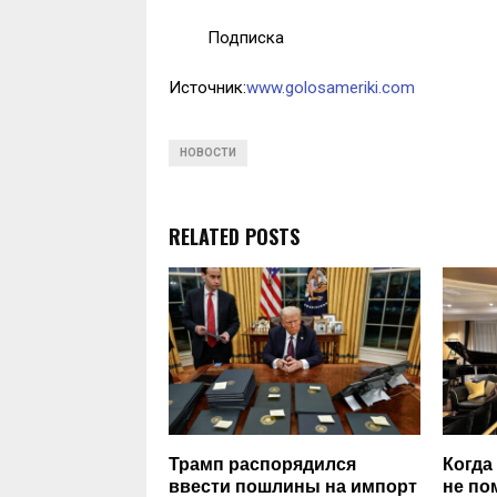
Подписка
Источник:
www.golosameriki.com
НОВОСТИ
RELATED POSTS
Трамп распорядился
Когда
ввести пошлины на импорт
не по