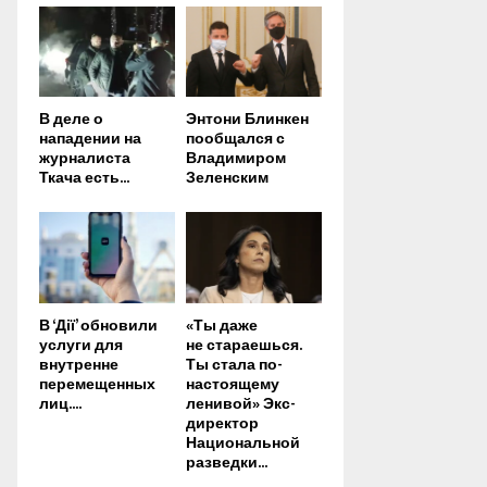
В деле о
Энтони Блинкен
нападении на
пообщался с
журналиста
Владимиром
Ткача есть...
Зеленским
В ‘Дії’ обновили
«Ты даже
услуги для
не стараешься.
внутренне
Ты стала по-
перемещенных
настоящему
лиц....
ленивой» Экс-
директор
Национальной
разведки...