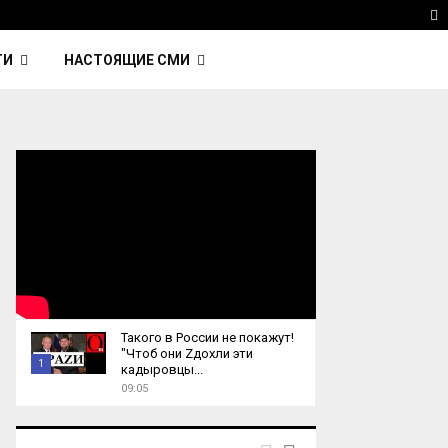
avinsky — автор трека Nightcall из фильма…
Reute
T
ТИ
НАСТОЯЩИЕ СМИ
Такого в России не покажут!
"Чтоб они Zдохли эти
1
кадыровцы...
09:05
T
h
u