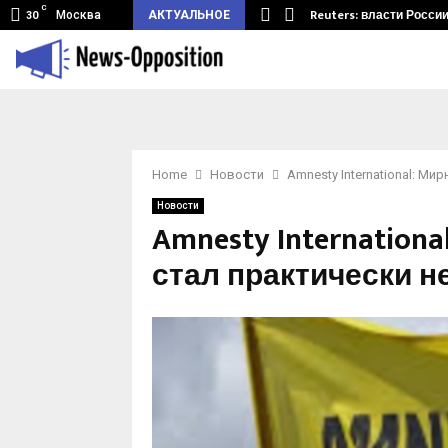
C
мный туннель из Беларуси.…
Reuters: власти Росси
Москва
АКТУАЛЬНОЕ
30
Home
Новости
Amnesty International: М
Новости
Amnesty Internation
стал практически 