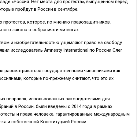
кладе «Россия. Нет места для протеста», выпущенном перед
торые пройдут в России в сентябре.
х протестов, которое, по мнению правозащитников,
ьного закона о собраниях и митингах.
ством и изобретательностью ущемляют право на свободу
явил исследователь Amnesty International по России Олег
тал рассматриваться государственными чиновниками как
россиянами, которые по-прежнему считают, что это их
вных поправок, использованных законодателями для
раний в России, были введены с 2014 года в рамках
ротесты и права человека, гарантированные международным
ека и собственной Конституцией России.