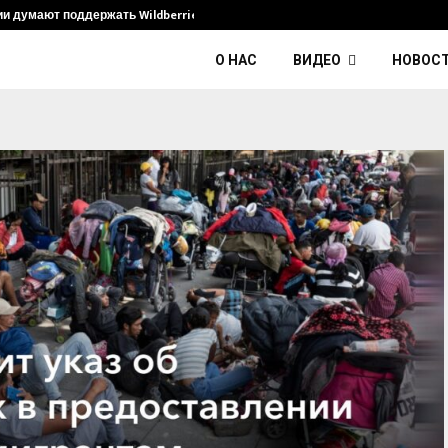
ии думают поддержать Wildberries и его…
Умер диджей
О НАС
ВИДЕО
НОВОС