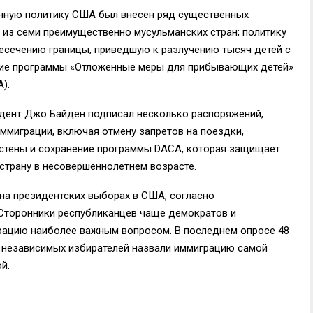
нную политику США был внесен ряд существенных
 из семи преимущественно мусульманских стран; политику
ресечению границы, приведшую к разлучению тысяч детей с
твие программы «Отложенные меры для прибывающих детей»
A).
идент Джо Байден подписал несколько распоряжений,
ммиграции, включая отмену запретов на поездки,
 стены и сохранение программы DACA, которая защищает
 страну в несовершеннолетнем возрасте.
на президентских выборах в США, согласно
. Сторонники республиканцев чаще демократов и
рацию наиболее важным вопросом. В последнем опросе 48
% независимых избирателей назвали иммиграцию самой
й.