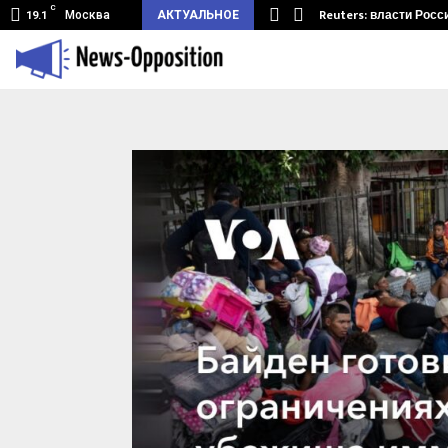
C
земный туннель из Беларуси.…
Reuters: власти Росс
Москва
АКТУАЛЬНОЕ
19.1