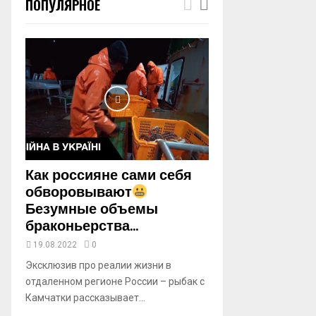
ПОПУЛЯРНОЕ
m
b
n
a
i
l
y
o
u
t
u
b
Как россияне сами себя
e
обворовывают
Безумные объемы
браконьерства...
19.08.2022
0
Эксклюзив про реалии жизни в
отдаленном регионе России – рыбак с
Камчатки рассказывает...