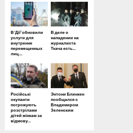
В ‘Дії’ обновили
В деле о
услуги для
нападении на
внутренне
журналиста
перемещенных
Ткача есть...
лиц....
Російські
Энтони Блинкен
окупанти
пообщался с
погрожують
Владимиром
розстрілами
Зеленским
дітей жінкам за
відмову...