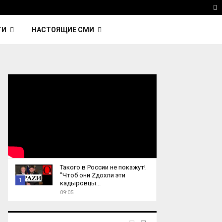
 Kavinsky — автор трека Nightcall из фильма…
Reu
T
ТИ
НАСТОЯЩИЕ СМИ
Такого в России не покажут!
"Чтоб они Zдохли эти
1
кадыровцы...
09:05
T
h
u