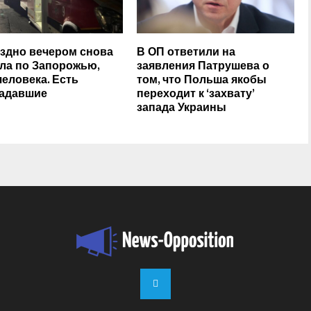
здно вечером снова
В ОП ответили на
ла по Запорожью,
заявления Патрушева о
человека. Есть
том, что Польша якобы
адавшие
переходит к ‘захвату’
запада Украины