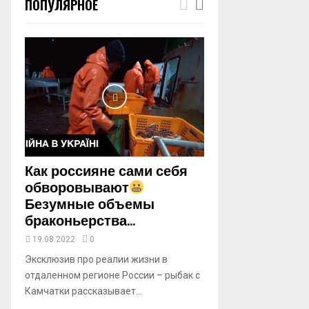
ПОПУЛЯРНОЕ
m
b
n
a
i
l
y
o
u
t
u
b
Как россияне сами себя
e
обворовывают
Безумные объемы
браконьерства...
19.08.2022
0
Эксклюзив про реалии жизни в
отдаленном регионе России – рыбак с
Камчатки рассказывает...