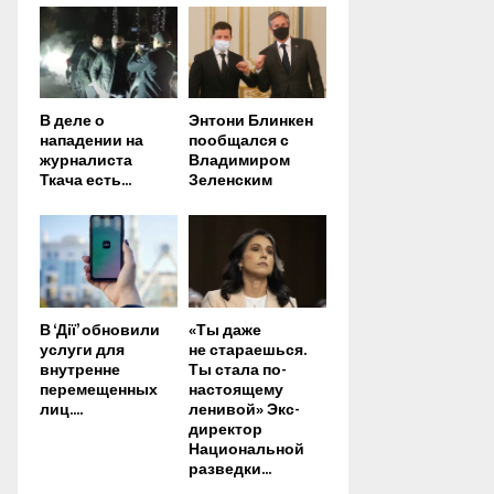
В деле о
Энтони Блинкен
нападении на
пообщался с
журналиста
Владимиром
Ткача есть...
Зеленским
В ‘Дії’ обновили
«Ты даже
услуги для
не стараешься.
внутренне
Ты стала по-
перемещенных
настоящему
лиц....
ленивой» Экс-
директор
Национальной
разведки...