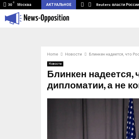
C
мный туннель из Беларуси.…
Reuters: власти Росси
Москва
АКТУАЛЬНОЕ
30
Home
Новости
Блинкен надеется, что Ро
Новости
Блинкен надеется, 
дипломатии, а не 