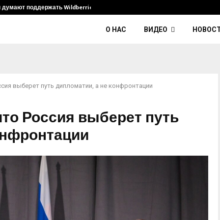
и думают поддержать Wildberries и его…
Умер диджей K
О НАС
ВИДЕО
НОВОС
ссия выберет путь дипломатии, а не конфронтации
что Россия выберет путь
конфронтации