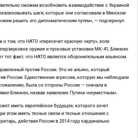
вительно сможем возобновить взаимодействие с Украиной
и реализовывать шаги, которые они согласовали в Минском
сможем решить это дипломатическим путем», — подчеркнул
о том, что НАТО «пересечет красную черту», если
иперзвуковое оружие и пусковые установки МК-41, Блинкен
ует тот факт, что НАТО является оборонительным альянсом.
правленный против России. Это не альянс, который
тив России. Единственная агрессия, которую мы наблюдали
 сожалению, была со стороны России — сначала в
аявил Блинкен, назвав заявление Путина «неуместным».
может иметь европейское будущее, которого хочет
ри этом иметь тесные связи и тесные отношения с
кретарь, действия России в 2014 году кардинально