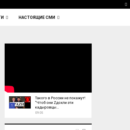
avinsky — автор трека Nightcall из фильма…
Reute
T
ТИ
НАСТОЯЩИЕ СМИ
Такого в России не покажут!
"Чтоб они Zдохли эти
1
кадыровцы...
09:05
T
h
u