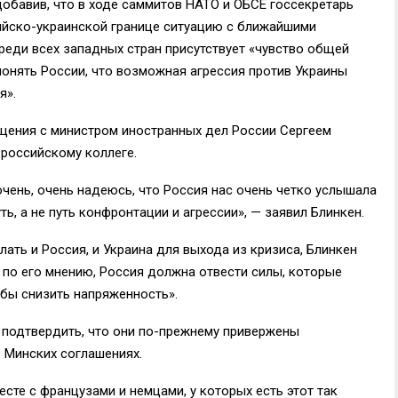
 добавив, что в ходе саммитов НАТО и ОБСЕ госсекретарь
йско-украинской границе ситуацию с ближайшими
среди всех западных стран присутствует «чувство общей
понять России, что возможная агрессия против Украины
я».
бщения с министром иностранных дел России Сергеем
 российскому коллеге.
 очень, очень надеюсь, что Россия нас очень четко услышала
ть, а не путь конфронтации и агрессии», — заявил Блинкен.
лать и Россия, и Украина для выхода из кризиса, Блинкен
 по его мнению, Россия должна отвести силы, которые
обы снизить напряженность».
о подтвердить, что они по-прежнему привержены
 Минских соглашениях.
есте с французами и немцами, у которых есть этот так