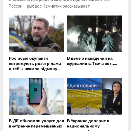
России – рыбак с Камчатки рассказывает...
Російські окупанти
В деле о нападении на
погрожують розстрілами
журналиста Ткача есть...
дітей жінкам за відмову...
В ‘Дії’ обновили услуги для
В Украине доверие к
внутренне перемещенных
национальному