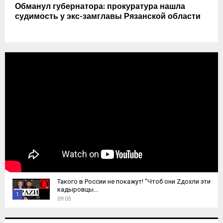
Обманул губернатора: прокуратура нашла
судимость у экс-замглавы Рязанской области
Такого в России не покажут! "Чтоб они Zдохли эти
кадыровцы...
1
09:05
T
h