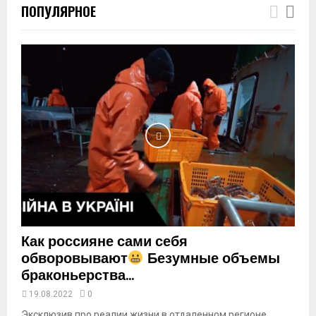
ПОПУЛЯРНОЕ
u
m
b
n
a
i
l
y
o
u
t
u
b
e
Как россияне сами себя
обворовывают
Безумные объемы
браконьерства...
19.08.2022
0
Эксклюзив про реалии жизни в отдаленном регионе