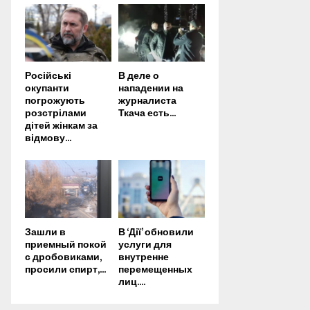
Російські
В деле о
окупанти
нападении на
погрожують
журналиста
розстрілами
Ткача есть...
дітей жінкам за
відмову...
Зашли в
В ‘Дії’ обновили
приемный покой
услуги для
с дробовиками,
внутренне
просили спирт,...
перемещенных
лиц....