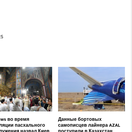
25
ews во время
Данные бортовых
ляции пасхального
самописцев лайнера AZAL
лужения назвал Киев
поступили в Казахстан