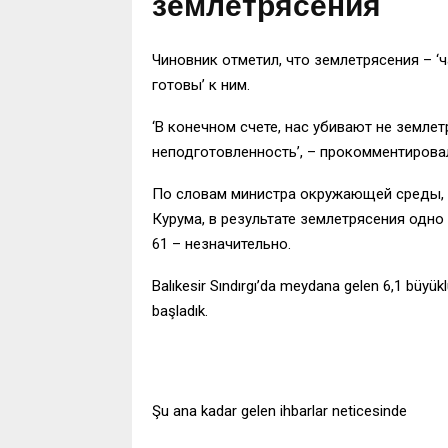
землетрясения
Чиновник отметил, что землетрясения – ‘
готовы’ к ним.
‘В конечном счете, нас убивают не землет
неподготовленность’, – прокомментирова
По словам министра окружающей среды, г
Курума, в результате землетрясения одн
61 – незначительно.
Balıkesir Sındırgı’da meydana gelen 6,1 büyü
başladık.
Şu ana kadar gelen ihbarlar neticesinde