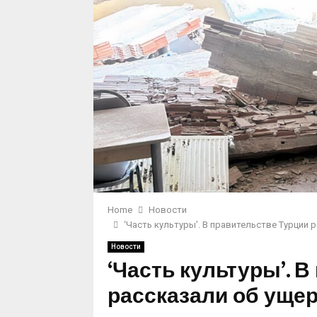
Home
Новости
‘Часть культуры’. В правительстве Турции
Новости
‘Часть культуры’. 
рассказали об уще