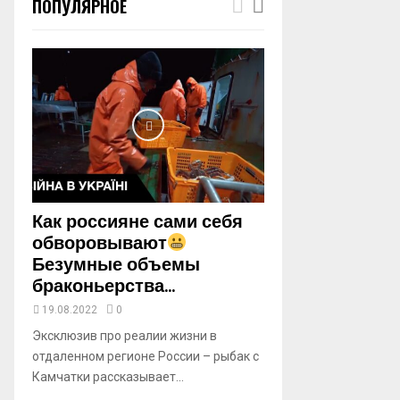
ПОПУЛЯРНОЕ
m
b
n
a
i
l
y
o
u
t
u
b
Как россияне сами себя
e
обворовывают
Безумные объемы
браконьерства...
19.08.2022
0
Эксклюзив про реалии жизни в
отдаленном регионе России – рыбак с
Камчатки рассказывает...