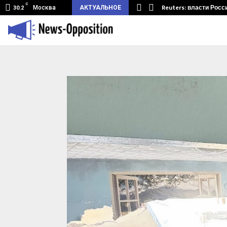
C
земный туннель из Беларуси.…
Reuters: власти Росс
Москва
АКТУАЛЬНОЕ
30.2