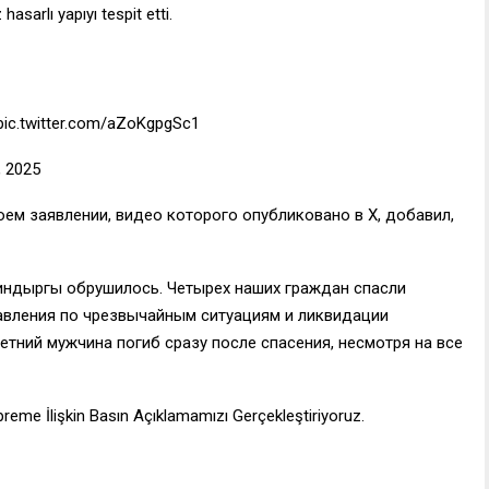
 hasarlı yapıyı tespit etti.
… pic.twitter.com/aZoKgpgSc1
 2025
оем заявлении, видео которого опубликовано в Х, добавил,
Синдыргы обрушилось. Четырех наших граждан спасли
авления по чрезвычайным ситуациям и ликвидации
етний мужчина погиб сразу после спасения, несмотря на все
preme İlişkin Basın Açıklamamızı Gerçekleştiriyoruz.