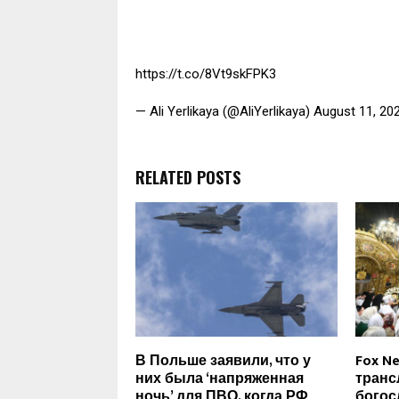
https://t.co/8Vt9skFPK3
— Ali Yerlikaya (@AliYerlikaya) August 11, 20
RELATED POSTS
В Польше заявили, что у
Fox N
них была ‘напряженная
транс
ночь’ для ПВО, когда РФ
богос