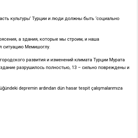
часть культуры’ Турции и люди должны быть ‘социально
рясения, а здания, которые мы строим, и наша
л ситуацию Мемишоглу.
ородского развития и изменений климата Турции Мурата
о здание разрушилось полностью, 13 – сильно повреждены и
klüğündeki depremin ardından dün hasar tespit çalışmalarımıza