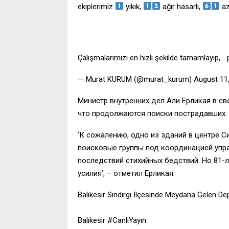
ekiplerimiz
yıkık,
ağır hasarlı,
az
Çalışmalarımızı en hızlı şekilde tamamlayıp,
— Murat KURUM (@murat_kurum) August 11,
Министр внутренних дел Али Ерликая в св
что продолжаются поиски пострадавших.
‘К сожалению, одно из зданий в центре 
поисковые группы под координацией упр
последствий стихийных бедствий. Но 81-л
усилия’, – отметил Ерликая.
Balıkesir Sındırgı İlçesinde Meydana Gelen De
Balıkesir #CanlıYayın