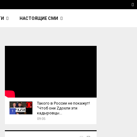
 Kavinsky — автор трека Nightcall из фильма…
Reu
T
ТИ
НАСТОЯЩИЕ СМИ
Такого в России не покажут!
"Чтоб они Zдохли эти
1
кадыровцы...
09:05
T
h
u