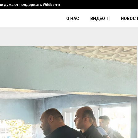
ии думают поддержать Wildberries и его…
Умер диджей
О НАС
ВИДЕО
НОВОС