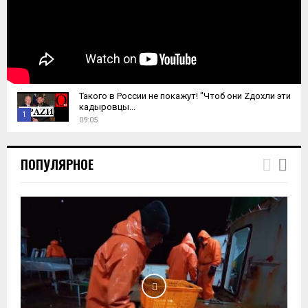
Такого в России не покажут! "Чтоб они Zдохли эти
кадыровцы...
1
09:05
T
h
ПОПУЛЯРНОЕ
u
m
b
n
a
i
l
y
o
u
t