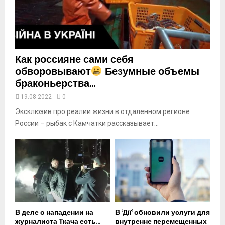
u
b
e
Как россияне сами себя
обворовывают
Безумные объемы
браконьерства...
19.08.2022
0
Эксклюзив про реалии жизни в отдаленном регионе
России – рыбак с Камчатки рассказывает...
В деле о нападении на
В ‘Дії’ обновили услуги для
журналиста Ткача есть...
внутренне перемещенных