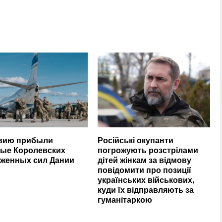
вию прибыли
Російські окупанти
ые Королевских
погрожують розстрілами
женных сил Дании
дітей жінкам за відмову
повідомити про позиції
українських військових,
куди їх відправляють за
гуманітаркою