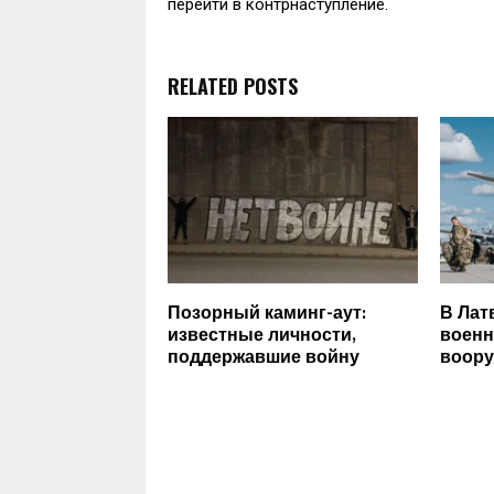
перейти в контрнаступление.
RELATED POSTS
Позорный каминг-аут:
В Лат
известные личности,
военн
поддержавшие войну
воору