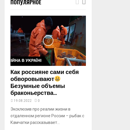
ПОПУЛЯРНОЕ
m
b
n
a
i
l
y
o
u
t
u
b
Как россияне сами себя
e
обворовывают
Безумные объемы
браконьерства...
19.08.2022
0
Эксклюзив про реалии жизни в
отдаленном регионе России – рыбак с
Камчатки рассказывает...