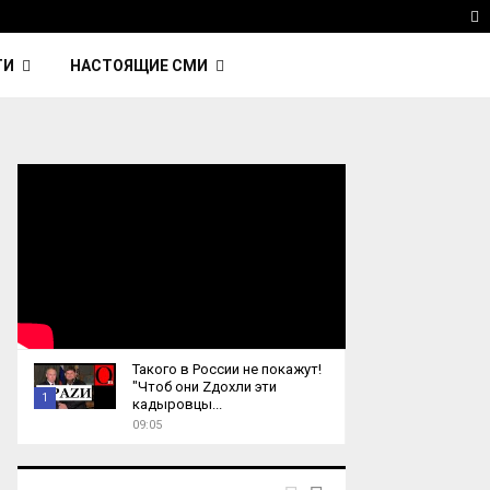
avinsky — автор трека Nightcall из фильма…
Reute
T
ТИ
НАСТОЯЩИЕ СМИ
Такого в России не покажут!
"Чтоб они Zдохли эти
1
кадыровцы...
09:05
T
h
u