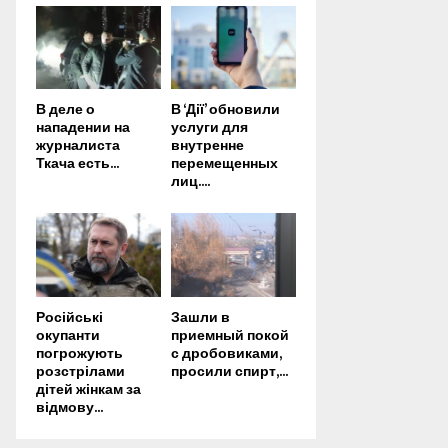
В деле о
В ‘Дії’ обновили
нападении на
услуги для
журналиста
внутренне
Ткача есть...
перемещенных
лиц....
Російські
Зашли в
окупанти
приемный покой
погрожують
с дробовиками,
розстрілами
просили спирт,...
дітей жінкам за
відмову...