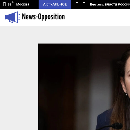
C
мный туннель из Беларуси.…
Reuters: власти Росси
Москва
АКТУАЛЬНОЕ
28