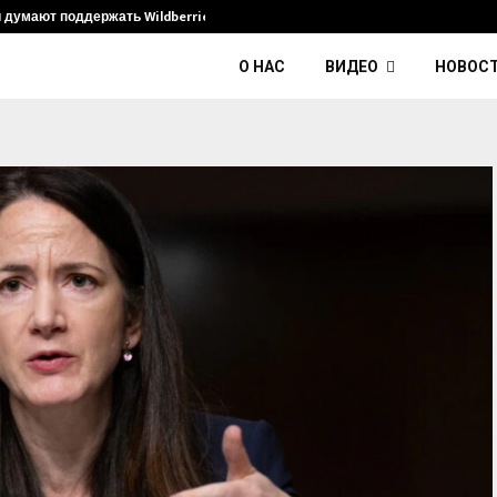
и думают поддержать Wildberries и его…
Умер диджей K
О НАС
ВИДЕО
НОВОС