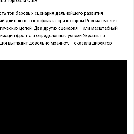
тве торговли США.
есть три базовых сценария дальнейшего развития
ий длительного конфликта, при котором Россия сможет
егических целей. Два других сценария – или масштабный
лизация фронта и определённые успехи Украины, в
уация выглядит довольно мрачно», – сказала директор