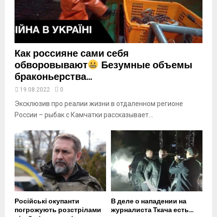
u
b
e
Как россияне сами себя
обворовывают
Безумные объемы
браконьерства...
19.08.2022
0
Эксклюзив про реалии жизни в отдаленном регионе
России – рыбак с Камчатки рассказывает...
Російські окупанти
В деле о нападении на
погрожують розстрілами
журналиста Ткача есть...