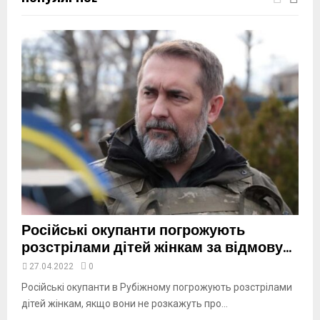
m
b
n
a
i
l
y
o
u
t
u
b
e
Російські окупанти погрожують
розстрілами дітей жінкам за відмову...
27.04.2022
0
Російські окупанти в Рубіжному погрожують розстрілами
дітей жінкам, якщо вони не розкажуть про...