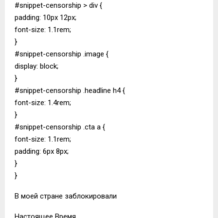
#snippet-censorship > div {
padding: 10px 12px;
font-size: 1.1rem;
}
#snippet-censorship .image {
display: block;
}
#snippet-censorship .headline h4 {
font-size: 1.4rem;
}
#snippet-censorship .cta a {
font-size: 1.1rem;
padding: 6px 8px;
}
}
В моей стране заблокировали
Настоящее Время