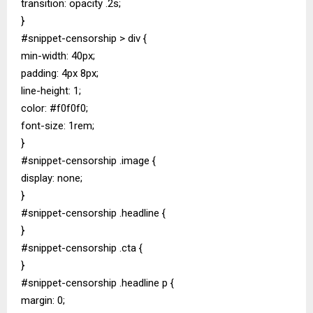
transition: opacity .2s;
}
#snippet-censorship > div {
min-width: 40px;
padding: 4px 8px;
line-height: 1;
color: #f0f0f0;
font-size: 1rem;
}
#snippet-censorship .image {
display: none;
}
#snippet-censorship .headline {
}
#snippet-censorship .cta {
}
#snippet-censorship .headline p {
margin: 0;