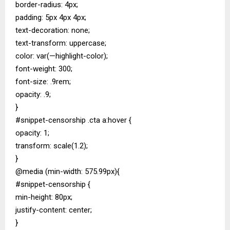
border-radius: 4px;
padding: 5px 4px 4px;
text-decoration: none;
text-transform: uppercase;
color: var(—highlight-color);
font-weight: 300;
font-size: .9rem;
opacity: .9;
}
#snippet-censorship .cta a:hover {
opacity: 1;
transform: scale(1.2);
}
@media (min-width: 575.99px){
#snippet-censorship {
min-height: 80px;
justify-content: center;
}