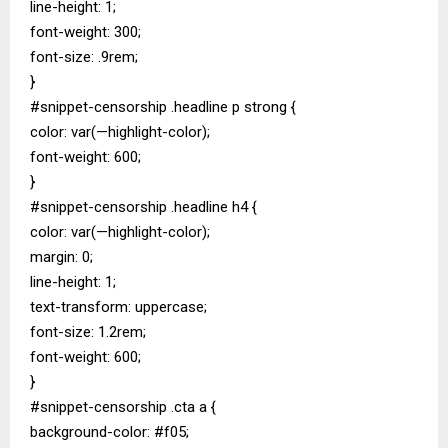
line-height: 1;
font-weight: 300;
font-size: .9rem;
}
#snippet-censorship .headline p strong {
color: var(—highlight-color);
font-weight: 600;
}
#snippet-censorship .headline h4 {
color: var(—highlight-color);
margin: 0;
line-height: 1;
text-transform: uppercase;
font-size: 1.2rem;
font-weight: 600;
}
#snippet-censorship .cta a {
background-color: #f05;