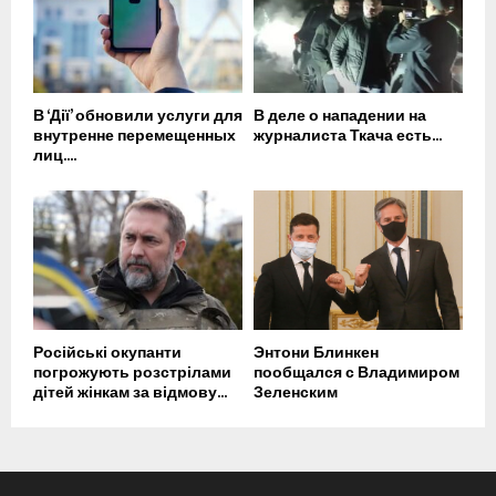
В ‘Дії’ обновили услуги для
В деле о нападении на
внутренне перемещенных
журналиста Ткача есть...
лиц....
Російські окупанти
Энтони Блинкен
погрожують розстрілами
пообщался с Владимиром
дітей жінкам за відмову...
Зеленским