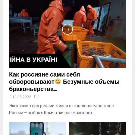
a
i
l
y
o
u
t
u
b
e
Как россияне сами себя
обворовывают
Безумные объемы
браконьерства...
19.08.2022
0
Эксклюзив про реалии жизни в отдаленном регионе
России – рыбак с Камчатки рассказывает...