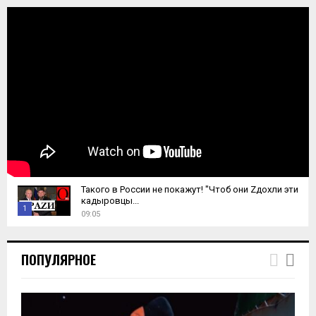
Такого в России не покажут! "Чтоб они Zдохли эти
кадыровцы...
1
09:05
T
h
ПОПУЛЯРНОЕ
u
m
b
n