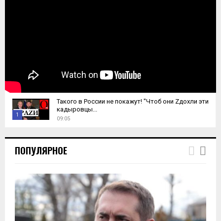
Такого в России не покажут! "Чтоб они Zдохли эти
кадыровцы...
1
09:05
T
h
ПОПУЛЯРНОЕ
u
m
b
n
a
i
l