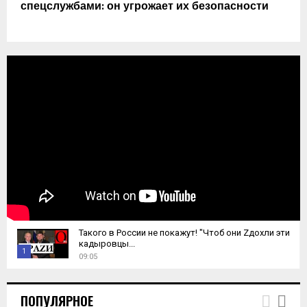
спецслужбами: он угрожает их безопасности
Такого в России не покажут! "Чтоб они Zдохли эти
кадыровцы...
1
09:05
T
h
ПОПУЛЯРНОЕ
u