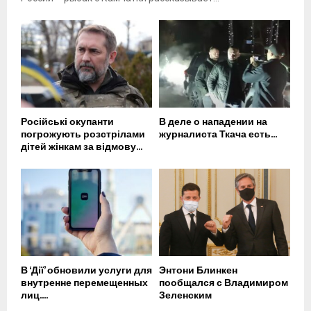
Російські окупанти
В деле о нападении на
погрожують розстрілами
журналиста Ткача есть...
дітей жінкам за відмову...
В ‘Дії’ обновили услуги для
Энтони Блинкен
внутренне перемещенных
пообщался с Владимиром
лиц....
Зеленским