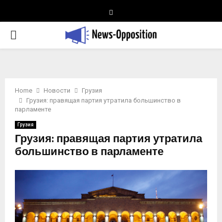
Telegram
PRIMARY
MENU
Home
Новости
Грузия
Грузия: правящая партия утратила большинство в
парламенте
Грузия
Грузия: правящая партия утратила
большинство в парламенте