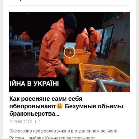
m
b
n
a
i
l
y
o
u
t
u
b
e
Как россияне сами себя
обворовывают
Безумные объемы
браконьерства...
19.08.2022
0
Эксклюзив про реалии жизни в отдаленном регионе
России – рыбак с Камчатки рассказывает...