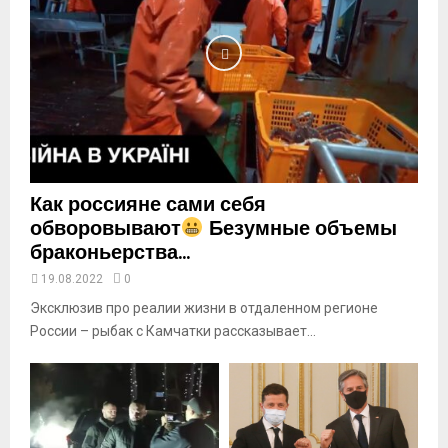
l
y
o
u
t
u
b
e
Как россияне сами себя
обворовывают
Безумные объемы
браконьерства...
19.08.2022
0
Эксклюзив про реалии жизни в отдаленном регионе
России – рыбак с Камчатки рассказывает...