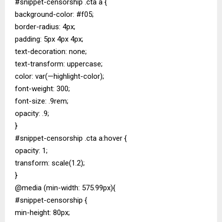
#snippet-censorship .cta a {
background-color: #f05;
border-radius: 4px;
padding: 5px 4px 4px;
text-decoration: none;
text-transform: uppercase;
color: var(—highlight-color);
font-weight: 300;
font-size: .9rem;
opacity: .9;
}
#snippet-censorship .cta a:hover {
opacity: 1;
transform: scale(1.2);
}
@media (min-width: 575.99px){
#snippet-censorship {
min-height: 80px;