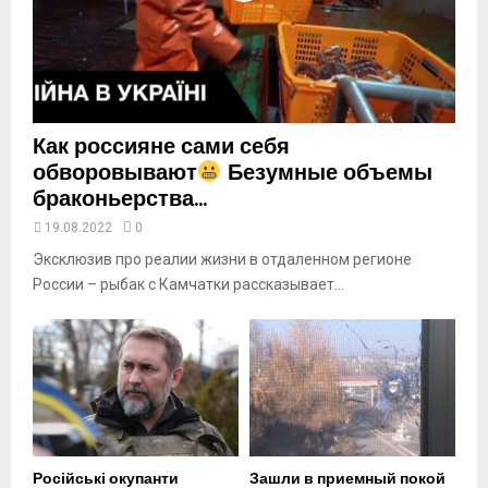
t
u
b
e
Как россияне сами себя
обворовывают
Безумные объемы
браконьерства...
19.08.2022
0
Эксклюзив про реалии жизни в отдаленном регионе
России – рыбак с Камчатки рассказывает...
Російські окупанти
Зашли в приемный покой