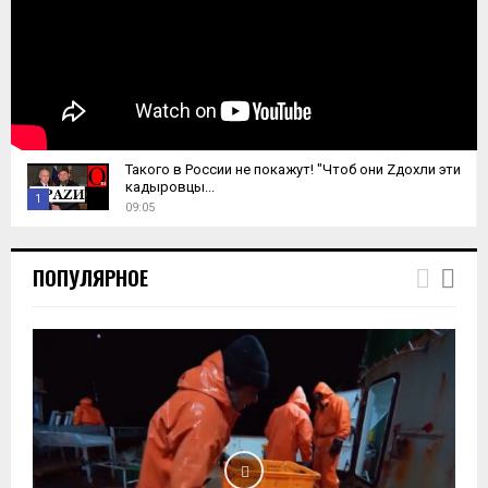
Такого в России не покажут! "Чтоб они Zдохли эти
кадыровцы...
1
09:05
T
h
ПОПУЛЯРНОЕ
u
m
b
n
a
i
l
y
o
u