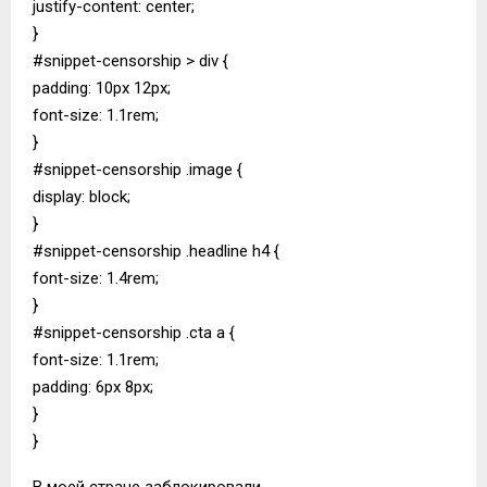
justify-content: center;
}
#snippet-censorship > div {
padding: 10px 12px;
font-size: 1.1rem;
}
#snippet-censorship .image {
display: block;
}
#snippet-censorship .headline h4 {
font-size: 1.4rem;
}
#snippet-censorship .cta a {
font-size: 1.1rem;
padding: 6px 8px;
}
}
В моей стране заблокировали