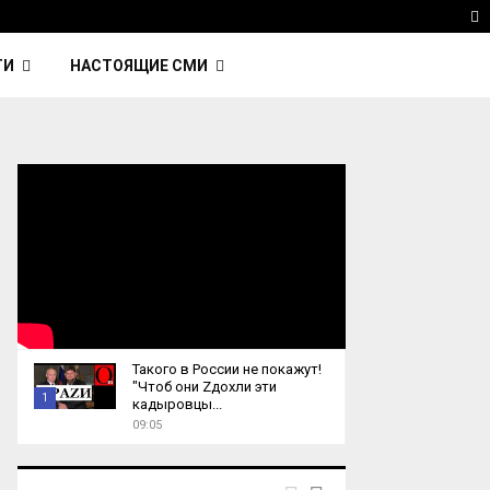
ка Nightcall из фильма…
Reuters: Китай продал И
T
ТИ
НАСТОЯЩИЕ СМИ
Такого в России не покажут!
"Чтоб они Zдохли эти
1
кадыровцы...
09:05
T
h
u