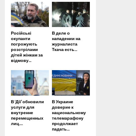
Російські
В деле о
окупанти
нападении на
погрожують
журналиста
розстрілами
Ткача есть...
дітей жінкам за
відмову...
В ‘Дії’ обновили
В Украине
услуги для
доверие к
внутренне
национальному
перемещенных
телемарафону
лиц....
продолжает
падать...