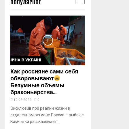
ПОПУЛЯРНОЕ
m
b
n
a
i
l
y
o
u
t
u
b
Как россияне сами себя
e
обворовывают
Безумные объемы
браконьерства...
19.08.2022
0
Эксклюзив про реалии жизни в
отдаленном регионе России – рыбак с
Камчатки рассказывает...