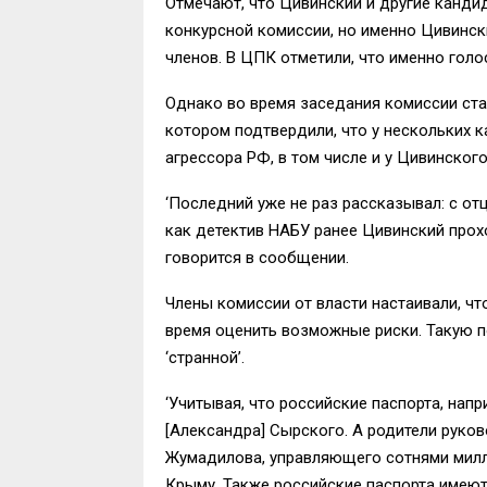
Отмечают, что Цивинский и другие кандид
конкурсной комиссии, но именно Цивинс
членов. В ЦПК отметили, что именно гол
Однако во время заседания комиссии ста
котором подтвердили, что у нескольких 
агрессора РФ, в том числе и у Цивинского
‘Последний уже не раз рассказывал: с от
как детектив НАБУ ранее Цивинский прохо
говорится в сообщении.
Члены комиссии от власти настаивали, чт
время оценить возможные риски. Такую 
‘странной’.
‘Учитывая, что российские паспорта, на
[Александра] Сырского. А родители руков
Жумадилова, управляющего сотнями милл
Крыму. Также российские паспорта имеют