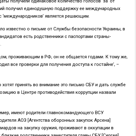
аты получили одинаковое количество голосов ‘за’ от
кий получил единодушную поддержку ее международных
ос ‘международников’ является решающим.
ло известно о письме от Службы безопасности Украины, в
кандидатов есть родственники с паспортами страны-
.
цом, проживающим в РФ, он не общается годами. К тому же,
дил все проверки для получения доступа к гостайне’, –
о хотят принять во внимание это письмо СБУ и дать службе
позицию в Центре противодействия коррупции назвали
пример, имеют родители главнокомандующего ВСУ
одителя АОЗ [Агентства оборонных закупок Арсена]
иардов на закупку оружия, проживают в оккупации в
 близкие родственники заместителя главы СБУ [Сергея]