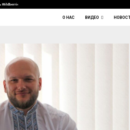
Wildberries и его…
Умер диджей Kavinsky — автор тре
О НАС
ВИДЕО
НОВОС