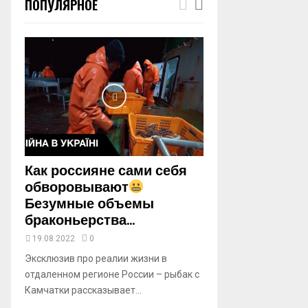
ПОПУЛЯРНОЕ
m
b
n
a
i
l
y
o
u
t
u
b
Как россияне сами себя
e
обворовывают
Безумные объемы
браконьерства...
19.08.2022
0
Эксклюзив про реалии жизни в
отдаленном регионе России – рыбак с
Камчатки рассказывает...