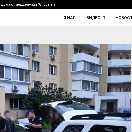
и думают поддержать Wildberries и его…
Умер диджей K
О НАС
ВИДЕО
НОВОС