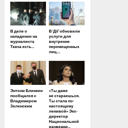
В деле о
В ‘Дії’ обновили
нападении на
услуги для
журналиста
внутренне
Ткача есть...
перемещенных
лиц....
Энтони Блинкен
«Ты даже
пообщался с
не стараешься.
Владимиром
Ты стала по-
Зеленским
настоящему
ленивой» Экс-
директор
Национальной
разведки...