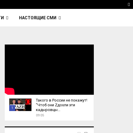
avinsky — автор трека Nightcall из фильма…
Reute
T
ТИ
НАСТОЯЩИЕ СМИ
Такого в России не покажут!
"Чтоб они Zдохли эти
1
кадыровцы...
09:05
T
h
u