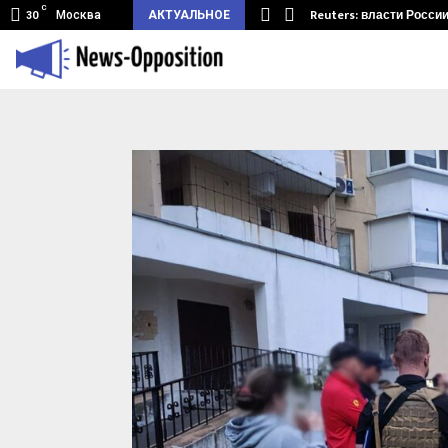
C
мный туннель из Беларуси.…
Reuters: власти Росси
Москва
АКТУАЛЬНОЕ
30