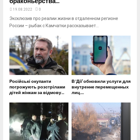
браконьерства...
19.08.2022
0
Эксклюзив про реалии жизни в отдаленном регионе
России – рыбак с Камчатки рассказывает...
Російські окупанти
В ‘Дії’ обновили услуги для
погрожують розстрілами
внутренне перемещенных
дітей жінкам за відмову...
лиц....