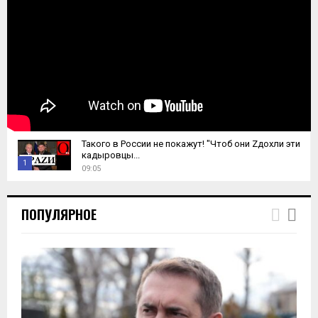
Такого в России не покажут! "Чтоб они Zдохли эти
кадыровцы...
1
09:05
T
h
ПОПУЛЯРНОЕ
u
m
b
n
a
i
l
y