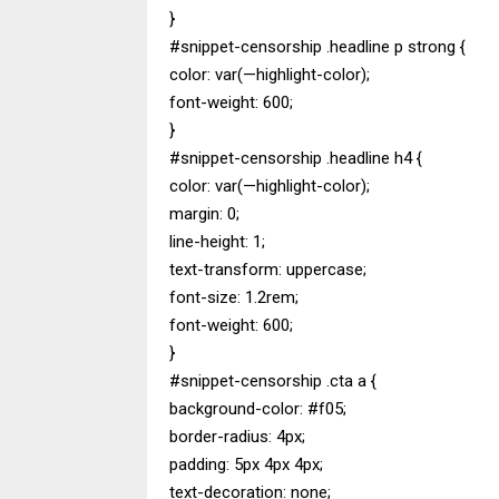
}
#snippet-censorship .headline p strong {
color: var(—highlight-color);
font-weight: 600;
}
#snippet-censorship .headline h4 {
color: var(—highlight-color);
margin: 0;
line-height: 1;
text-transform: uppercase;
font-size: 1.2rem;
font-weight: 600;
}
#snippet-censorship .cta a {
background-color: #f05;
border-radius: 4px;
padding: 5px 4px 4px;
text-decoration: none;