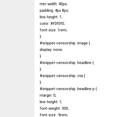
min-width: 40px;
padding: 4px 8px;
line-height: 1;
color: #f0f0f0;
font-size: 1rem;
}
#snippet-censorship .image {
display: none;
}
#snippet-censorship .headline {
}
#snippet-censorship .cta {
}
#snippet-censorship .headline p {
margin: 0;
line-height: 1;
font-weight: 300;
font-size: .9rem;