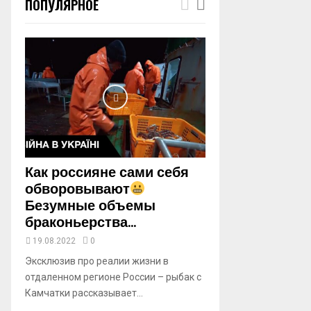
ПОПУЛЯРНОЕ
m
b
n
a
i
l
y
o
u
t
u
b
Как россияне сами себя
e
обворовывают
Безумные объемы
браконьерства...
19.08.2022
0
Эксклюзив про реалии жизни в
отдаленном регионе России – рыбак с
Камчатки рассказывает...