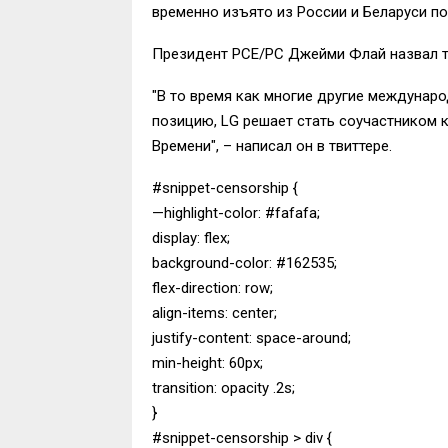
временно изъято из России и Беларуси по 
Президент РСЕ/РС Джейми Флай назвал т
"В то время как многие другие междунар
позицию, LG решает стать соучастником 
Времени", – написал он в твиттере.
#snippet-censorship {
—highlight-color: #fafafa;
display: flex;
background-color: #162535;
flex-direction: row;
align-items: center;
justify-content: space-around;
min-height: 60px;
transition: opacity .2s;
}
#snippet-censorship > div {