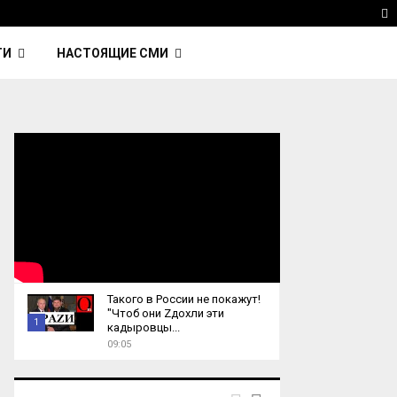
avinsky — автор трека Nightcall из фильма…
Reute
T
ТИ
НАСТОЯЩИЕ СМИ
Такого в России не покажут!
"Чтоб они Zдохли эти
1
кадыровцы...
09:05
T
h
u