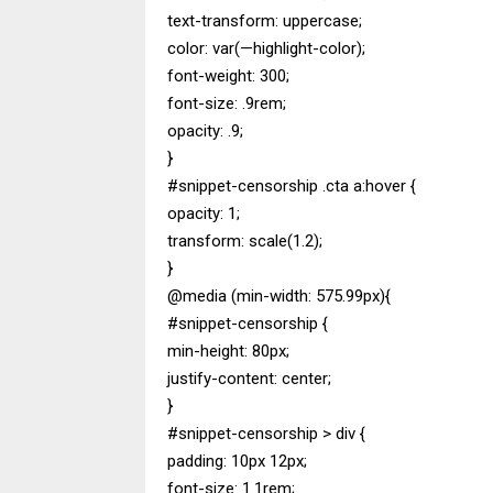
text-transform: uppercase;
color: var(—highlight-color);
font-weight: 300;
font-size: .9rem;
opacity: .9;
}
#snippet-censorship .cta a:hover {
opacity: 1;
transform: scale(1.2);
}
@media (min-width: 575.99px){
#snippet-censorship {
min-height: 80px;
justify-content: center;
}
#snippet-censorship > div {
padding: 10px 12px;
font-size: 1.1rem;