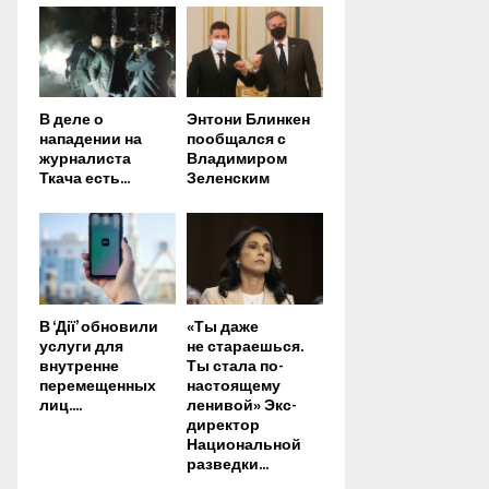
В деле о
Энтони Блинкен
нападении на
пообщался с
журналиста
Владимиром
Ткача есть...
Зеленским
В ‘Дії’ обновили
«Ты даже
услуги для
не стараешься.
внутренне
Ты стала по-
перемещенных
настоящему
лиц....
ленивой» Экс-
директор
Национальной
разведки...