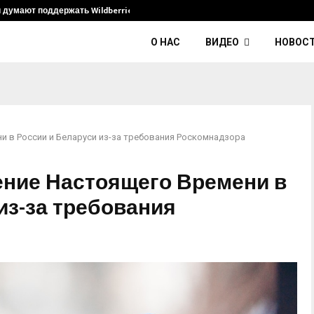
и думают поддержать Wildberries и его…
Умер диджей K
О НАС
ВИДЕО
НОВОС
и в России и Беларуси из-за требования Роскомнадзора
ение Настоящего Времени в
из-за требования