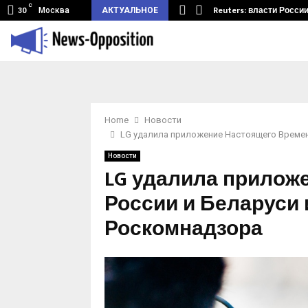
C
мный туннель из Беларуси.…
Reuters: власти Росси
Москва
АКТУАЛЬНОЕ
30
Home
Новости
LG удалила приложение Настоящего Времен
Новости
LG удалила прилож
России и Беларуси 
Роскомнадзора