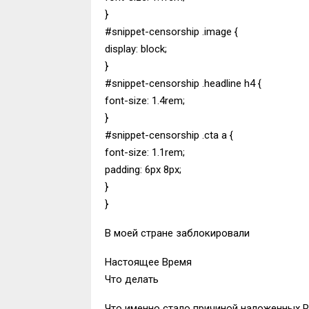
}
#snippet-censorship .image {
display: block;
}
#snippet-censorship .headline h4 {
font-size: 1.4rem;
}
#snippet-censorship .cta a {
font-size: 1.1rem;
padding: 6px 8px;
}
}
В моей стране заблокировали
Настоящее Время
Что делать
Что именно стало причиной наложенных 