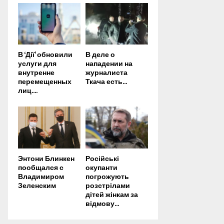
В ‘Дії’ обновили
В деле о
услуги для
нападении на
внутренне
журналиста
перемещенных
Ткача есть...
лиц....
Энтони Блинкен
Російські
пообщался с
окупанти
Владимиром
погрожують
Зеленским
розстрілами
дітей жінкам за
відмову...