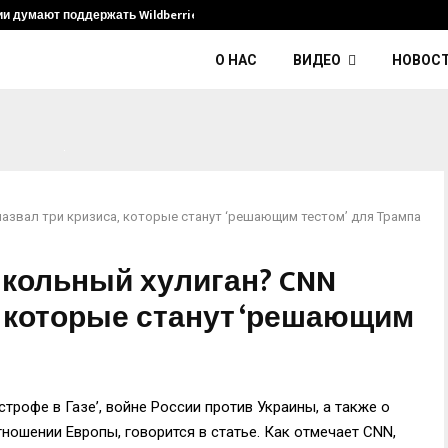
ии думают поддержать Wildberries и его…
Умер диджей
О НАС
ВИДЕО
НОВОС
азвал три кризиса, которые станут ‘решающим тестом’ для Трампа
школьный хулиган? CNN
, которые станут ‘решающим
строфе в Газе’, войне России против Украины, а также о
ношении Европы, говорится в статье. Как отмечает CNN,