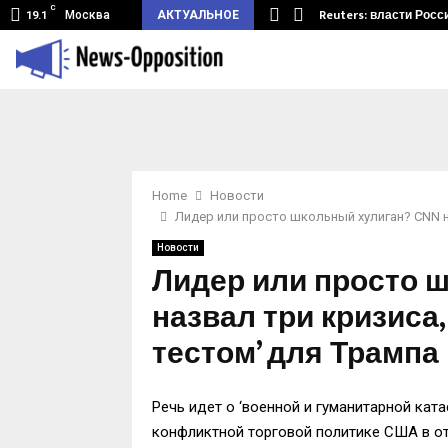
C
земный туннель из Беларуси.…
Reuters: власти Росс
Москва
АКТУАЛЬНОЕ
19.1
Home
Новости
Лидер или просто школьный хулиган? CNN н
Новости
Лидер или просто 
назвал три кризиса
тестом’ для Трампа
Речь идет о ‘военной и гуманитарной ката
конфликтной торговой политике США в от