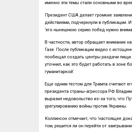
именно эти темы стали основными во вре
Президент США делает громкие заявлени
действиями, подчеркнули в публикации. И
‘его нынешнюю серию побед нужно внимат
В частности, автор обращает внимание на
Газе. После публикации видео с истощенн
пообещал создать центры раздачи пищи. В
уточнил, как это будет работать в зоне б
гуманитаркой’.
Еще одним тестом для Трампа считают ег
президента страны-агрессора РФ Владими
выразил недовольство из-за того, что П
урегулированию войны против Украины.
Коллинсон отмечает, что ‘настоящее дока
том, решится ли он перейти от заигрыван