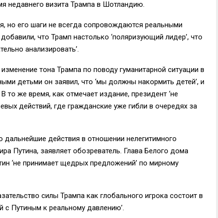
мя недавнего визита Трампа в Шотландию.
я, но его шаги не всегда сопровождаются реальными
 добавили, что Трамп настолько ‘поляризующий лидер’, что
ельно анализировать’.
 изменение тона Трампа по поводу гуманитарной ситуации в
ыми детьми он заявил, что ‘мы должны накормить детей’, и
 то же время, как отмечает издание, президент ‘не
оевых действий, где гражданские уже гибли в очередях за
о дальнейшие действия в отношении нелегитимного
ра Путина, заявляет обозреватель. Глава Белого дома
утин ‘не принимает щедрых предложений’ по мирному
зательство силы Трампа как глобального игрока состоит в
ий с Путиным к реальному давлению’.