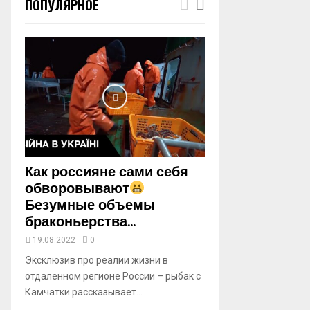
ПОПУЛЯРНОЕ
m
b
n
a
i
l
y
o
u
t
u
b
Как россияне сами себя
e
обворовывают
Безумные объемы
браконьерства...
19.08.2022
0
Эксклюзив про реалии жизни в
отдаленном регионе России – рыбак с
Камчатки рассказывает...