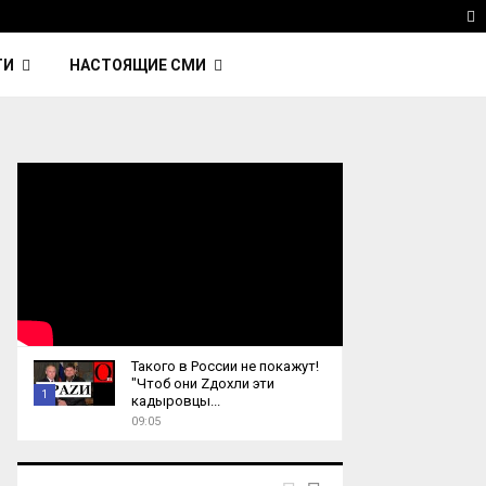
 Kavinsky — автор трека Nightcall из фильма…
Reu
T
ТИ
НАСТОЯЩИЕ СМИ
Такого в России не покажут!
"Чтоб они Zдохли эти
1
кадыровцы...
09:05
T
h
u