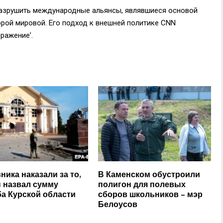
разрушить международные альянсы, являвшиеся основой
рой мировой. Его подход к внешней политике CNN
ражение’.
ника наказали за то,
В Каменском обустроили
н назвал сумму
полигон для полевых
а Курской области
сборов школьников – мэр
Белоусов