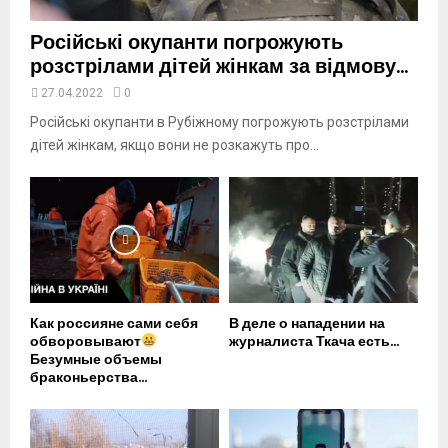
Російські окупанти погрожують
розстрілами дітей жінкам за відмову...
27.04.2022
0
Російські окупанти в Рубіжному погрожують розстрілами
дітей жінкам, якщо вони не розкажуть про...
Как россияне сами себя
В деле о нападении на
обворовывают
журналиста Ткача есть...
Безумные объемы
браконьерства...