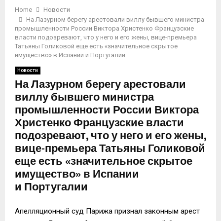
Home
Новости
На Лазурном берегу арестовали виллу бывшего министра
промышленности России Виктора Христенко Французские
власти подозревают, что у него и его жены, вице-премьера
Татьяны Голиковой еще есть «значительное скрытое
имущество» в Испании и Португалии
Новости
На Лазурном берегу арестовали
виллу бывшего министра
промышленности России Виктора
Христенко Французские власти
подозревают, что у него и его жены,
вице-премьера Татьяны Голиковой
еще есть «значительное скрытое
имущество» в Испании
и Португалии
Апелляционный суд Парижа признал законным арест