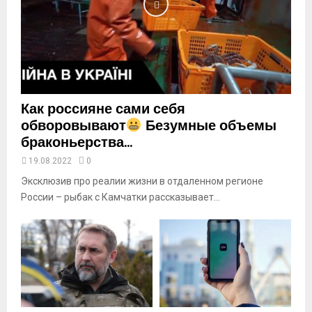
u
t
u
b
e
Как россияне сами себя
обворовывают
Безумные объемы
браконьерства...
19.08.2022
0
Эксклюзив про реалии жизни в отдаленном регионе
России – рыбак с Камчатки рассказывает...