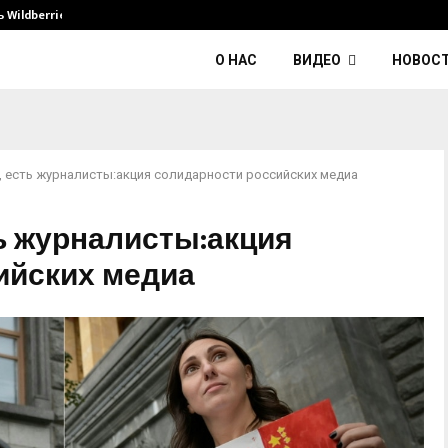
Wildberries и его…
Умер диджей Kavinsky — автор тре
О НАС
ВИДЕО
НОВОС
, есть журналисты:акция солидарности российских медиа
ь журналисты:акция
ийских медиа