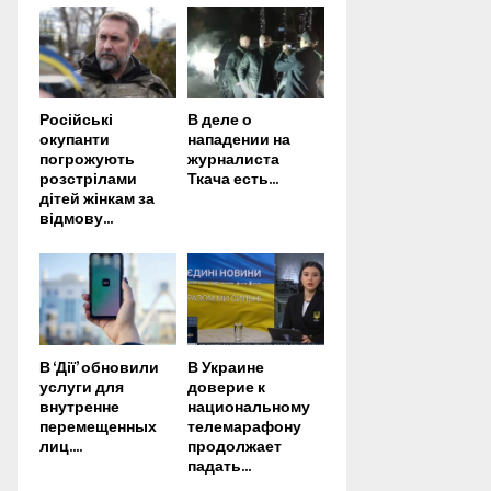
Російські
В деле о
окупанти
нападении на
погрожують
журналиста
розстрілами
Ткача есть...
дітей жінкам за
відмову...
В ‘Дії’ обновили
В Украине
услуги для
доверие к
внутренне
национальному
перемещенных
телемарафону
лиц....
продолжает
падать...