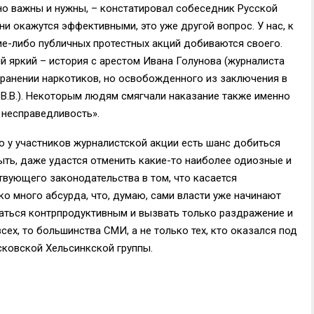
о важны и нужны, – констатировал собеседник Русской
и окажутся эффективными, это уже другой вопрос. У нас, к
ие-либо публичных протестных акций добиваются своего.
й яркий – история с арестом Ивана Голунова (журналиста
ранении наркотиков, но освобожденного из заключения в
В.В.). Некоторым людям смягчали наказание также именно
 несправедливость».
то у участников журналистской акции есть шанс добиться
ыть, даже удастся отменить какие-то наиболее одиозные и
вующего законодательства в том, что касается
о много абсурда, что, думаю, сами власти уже начинают
аться контрпродуктивным и вызвать только раздражение и
сех, то большинства СМИ, а не только тех, кто оказался под
ковской Хельсинкской группы.