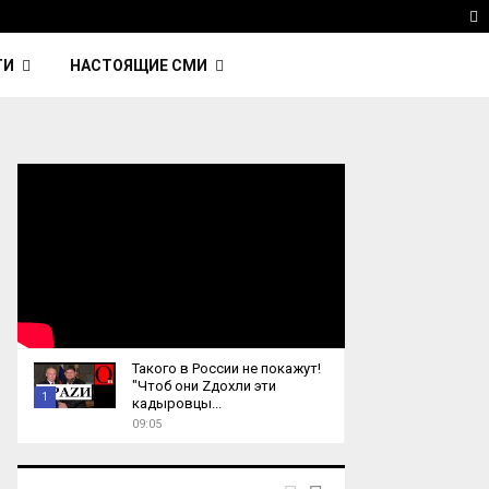
ка Nightcall из фильма…
Reuters: Китай продал И
T
ТИ
НАСТОЯЩИЕ СМИ
Такого в России не покажут!
"Чтоб они Zдохли эти
1
кадыровцы...
09:05
T
h
u