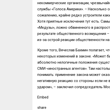
некоммерческие организации, чрезвычайн
службы «Голоса Америки». – Насколько он
сожалению, крайне редко устроители как
Хотя приятные исключения тут есть. Самы
«Медузы», ложно обвиненного в распрост
результате общественного возмущения – 
из-за острой реакции общественности на
Кроме того, Вячеслав Бахмин полагает, ч
некоторых изменений в законе. «Может б
абсолютно нелогичные положения сущест
СМИ-«иностранных агентов». Там настольк
понимать: применение закона может оказ
негативную реакцию со стороны если не в
ударом», – заключил сопредседатель Мос
Embed
share