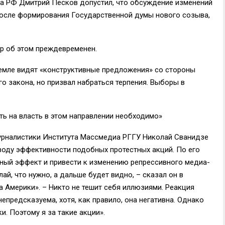
та РФ Дмитрий Песков допустил, что обсуждение изменений
после формирования Государственной думы нового созыва,
ор об этом преждевременен.
ремле видят «конструктивные предложения» со стороны
 закона, но призвал набраться терпения. Выборы в
ть на власть в этом направлении необходимо»
рналистики Института Массмедиа РГГУ Николай Сванидзе
воду эффективности подобных протестных акций. По его
ный эффект и привести к изменению репрессивного медиа-
ай, что нужно, а дальше будет видно, – сказал он в
 Америки». – Никто не тешит себя иллюзиями. Реакция
епредсказуема, хотя, как правило, она негативна. Однако
и. Поэтому я за такие акции».