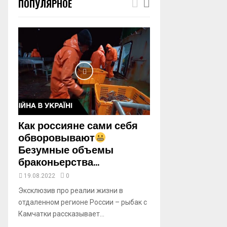
ПОПУЛЯРНОЕ
m
b
n
a
i
l
y
o
u
t
u
b
Как россияне сами себя
e
обворовывают
Безумные объемы
браконьерства...
19.08.2022
0
Эксклюзив про реалии жизни в
отдаленном регионе России – рыбак с
Камчатки рассказывает...