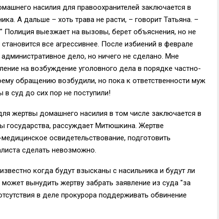
омашнего насилия для правоохранителей заключается в
ка. А дальше – хоть трава не расти, – говорит Татьяна. –
" Полиция выезжает на вызовы, берет объяснения, но не
 становится все агрессивнее. После избиений в феврале
административное дело, но ничего не сделано. Мне
вление на возбуждение уголовного дела в порядке частно-
моему обращению возбудили, но пока к ответственности муж
 в суд до сих пор не поступили!
ля жертвы домашнего насилия в том числе заключается в
ны государства, рассуждает Митюшкина. Жертве
-медицинское освидетельствование, подготовить
алиста сделать невозможно.
еизвестно когда будут взысканы с насильника и будут ли
 может вынудить жертву забрать заявление из суда "за
 отсутствия в деле прокурора поддерживать обвинение