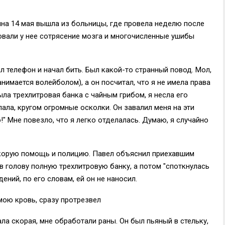
на 14 мая вышла из больницы, где провела неделю после
ровали у нее сотрясение мозга и многочисленные ушибы
л телефон и начал бить. Был какой-то странный повод. Мол,
нимается волейболом), а он посчитал, что я не имела права
была трехлитровая банка с чайным грибом, я несла его
пала, кругом огромные осколки. Он завалил меня на эти
ю!" Мне повезло, что я легко отделалась. Думаю, я случайно
скорую помощь и полицию. Павел объяснил приехавшим
в голову полную трехлитровую банку, а потом "споткнулась
ений, по его словам, ей он не наносил.
 мою кровь, сразу протрезвел
ала скорая, мне обработали раны. Он был пьяный в стельку,