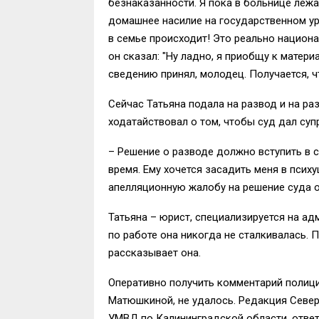
безнаказанности. Я пока в больнице лежа
домашнее насилие на государственном уро
в семье происходит! Это реально национа
он сказал: "Ну ладно, я приобщу к матери
сведению принял, молодец. Получается, ч
Сейчас Татьяна подала на развод и на р
ходатайствовал о том, чтобы суд дал су
– Решение о разводе должно вступить в с
время. Ему хочется засадить меня в психу
апелляционную жалобу на решение суда о
Татьяна – юрист, специализируется на а
по работе она никогда не сталкивалась.
рассказывает она.
Оперативно получить комментарий полици
Матюшкиной, не удалось. Редакция Север
УМВД по Калининградской области, ответ