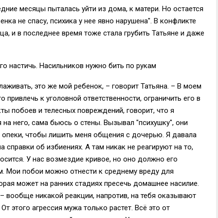
едние месяцы пыталась уйти из дома, к матери. Но остается
енка не спасу, психика у нее явно нарушена". В конфликте
а, и в последнее время тоже стала грубить Татьяне и даже
го настичь. Насильников нужно бить по рукам
аживать, это же мой ребенок, – говорит Татьяна. – В моем
о привлечь к уголовной ответственности, ограничить его в
кты побоев и телесных повреждений, говорит, что я
 на него, сама бьюсь о стены. Вызывал "психушку", они
ы опеки, чтобы лишить меня общения с дочерью. Я давала
 справки об избиениях. А там никак не реагируют на то,
тносится. У нас возмездие кривое, но оно должно его
ам. Мои побои можно отнести к среднему вреду для
торая может на ранних стадиях пресечь домашнее насилие.
– вообще никакой реакции, напротив, на тебя оказывают
От этого агрессия мужа только растет. Всё это от