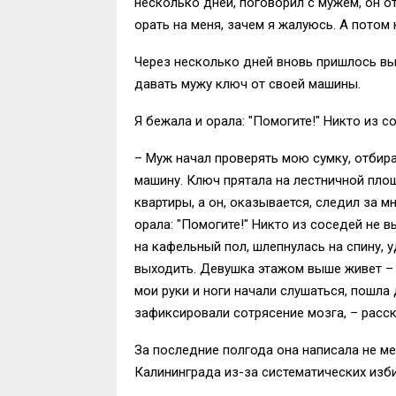
несколько дней, поговорил с мужем, он о
орать на меня, зачем я жалуюсь. А потом 
Через несколько дней вновь пришлось вы
давать мужу ключ от своей машины.
Я бежала и орала: "Помогите!" Никто из 
– Муж начал проверять мою сумку, отбира
машину. Ключ прятала на лестничной площ
квартиры, а он, оказывается, следил за м
орала: "Помогите!" Никто из соседей не в
на кафельный пол, шлепнулась на спину, 
выходить. Девушка этажом выше живет – о
мои руки и ноги начали слушаться, пошла
зафиксировали сотрясение мозга, – расс
За последние полгода она написала не м
Калининграда из-за систематических изби