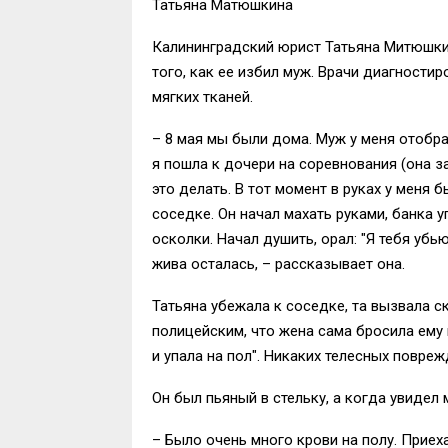
Татьяна Матюшкина
Калининградский юрист Татьяна Митюшки
того, как ее избил муж. Врачи диагности
мягких тканей.
– 8 мая мы были дома. Муж у меня отобра
я пошла к дочери на соревнования (она за
это делать. В тот момент в руках у меня 
соседке. Он начал махать руками, банка у
осколки. Начал душить, орал: "Я тебя убь
жива осталась, – рассказывает она.
Татьяна убежала к соседке, та вызвала 
полицейским, что жена сама бросила ему 
и упала на пол". Никаких телесных поврежд
Он был пьяный в стельку, а когда увидел
– Было очень много крови на полу. Приех