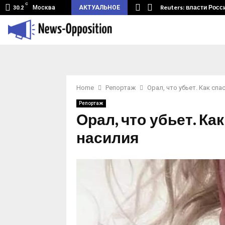
C
земный туннель из Беларуси.…
Reuters: власти Росс
Москва
АКТУАЛЬНОЕ
30.2
Home
Репортаж
Орал, что убьет. Как сп
Репортаж
Орал, что убьет. Ка
насилия