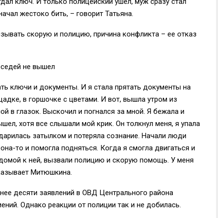
тдал ключ. И только полицейский ушел, муж сразу стал
начал жестоко бить, – говорит Татьяна.
зывать скорую и полицию, причина конфликта – ее отказ
соседей не вышел
ть ключи и документы. И я стала прятать документы на
адке, в горшочке с цветами. И вот, вышла утром из
ной в глазок. Выскочил и погнался за мной. Я бежала и
ышел, хотя все слышали мой крик. Он толкнул меня, я упала
ударилась затылком и потеряла сознание. Начали люди
на-то и помогла подняться. Когда я смогла двигаться и
 домой к ней, вызвали полицию и скорую помощь. У меня
казывает Митюшкина.
енее десяти заявлений в ОВД Центрального района
ений. Однако реакции от полиции так и не добилась.