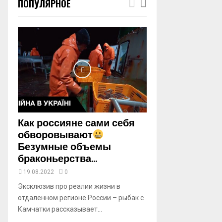
ПОПУЛЯРНОЕ
m
b
n
a
i
l
y
o
u
t
u
b
Как россияне сами себя
e
обворовывают
Безумные объемы
браконьерства...
19.08.2022
0
Эксклюзив про реалии жизни в
отдаленном регионе России – рыбак с
Камчатки рассказывает...