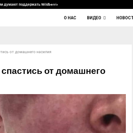
ии думают поддержать Wildberries и его…
Умер диджей
О НАС
ВИДЕО
НОВОС
астись от домашнего насилия
к спастись от домашнего