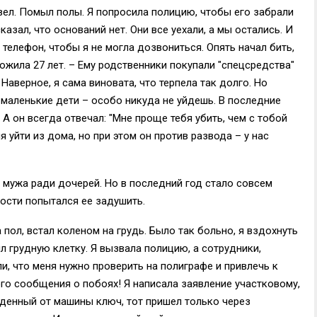
вел. Помыл полы. Я попросила полицию, чтобы его забрали
казал, что оснований нет. Они все уехали, а мы остались. И
 телефон, чтобы я не могла дозвониться. Опять начал бить,
жила 27 лет. – Ему родственники покупали "спецсредства"
 Наверное, я сама виновата, что терпела так долго. Но
 маленькие дети – особо никуда не уйдешь. В последние
. А он всегда отвечал: "Мне проще тебя убить, чем с тобой
 уйти из дома, но при этом он против развода – у нас
 мужа ради дочерей. Но в последний год стало совсем
рости попытался ее задушить.
 пол, встал коленом на грудь. Было так больно, я вздохнуть
ил грудную клетку. Я вызвала полицию, а сотрудники,
ли, что меня нужно проверить на полиграфе и привлечь к
го сообщения о побоях! Я написала заявление участковому,
аденный от машины ключ, тот пришел только через