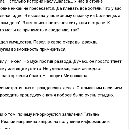
ла – столько историй наслушалась… У нас в стране
вне никак не пресекается. Да плевать все хотели, что у вас
льная идея. Я выслала участковому справку из больницы, а
алам дела". Этим описывается вся ситуация в стране. К
то мог и не принимать к сведению, так?
аздел имущества. Павел, в свою очередь, дважды
пругам возможность примириться.
илу 1 июня. Но муж против развода. Думаю, он просто тянет
шку или еще куда-то. Не удивлюсь, если он подаст
 расторжении брака, – говорит Митюшкина.
дминистративных и гражданских делах. С домашним насилием
 Проходить процедуру снятия побоев было очень стыдно,
и о том, почему игнорируются заявления Татьяны
.Реалии направила запрос на получение информации в
а нет.