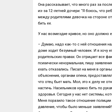
Она рассказывает, что много раз за посл
из-за 12-летней дочери: "Я боюсь, что реб
между родителями девочка на стороне отц
бить ее.
У нас возмездие кривое, но оно должно е
– Думаю, надо как-то с ней отношения нал
доме ходит безумный человек. И я хочу ег
родительских правах. Он отрицает все фа
психически ненормальная, пишу заявления
ехать отказались. Писал на меня в орган
объяснения, органам опеки, предоставляла
что отец бьет мать. Мол, это к делу не о
настичь. Насильников нужно бить по рук
здоровья. Сегодня у нас нет системы, ко
Меня поразило такое отношение полиции 
давление, чтобы было меньше заявлений! 