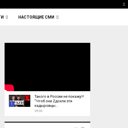
 Kavinsky — автор трека Nightcall из фильма…
Reu
T
ТИ
НАСТОЯЩИЕ СМИ
Такого в России не покажут!
"Чтоб они Zдохли эти
1
кадыровцы...
09:05
T
h
u