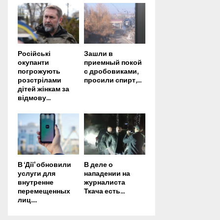
Російські
Зашли в
окупанти
приемный покой
погрожують
с дробовиками,
розстрілами
просили спирт,...
дітей жінкам за
відмову...
В ‘Дії’ обновили
В деле о
услуги для
нападении на
внутренне
журналиста
перемещенных
Ткача есть...
лиц....