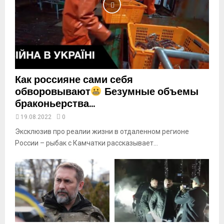
u
t
u
b
e
Как россияне сами себя
обворовывают
Безумные объемы
браконьерства...
19.08.2022
0
Эксклюзив про реалии жизни в отдаленном регионе
России – рыбак с Камчатки рассказывает...