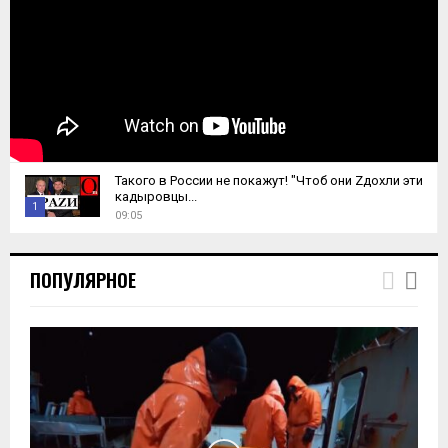
Такого в России не покажут! "Чтоб они Zдохли эти
кадыровцы...
1
09:05
T
h
ПОПУЛЯРНОЕ
u
m
b
n
a
i
l
y
o