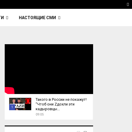
 Kavinsky — автор трека Nightcall из фильма…
Reu
T
ТИ
НАСТОЯЩИЕ СМИ
Такого в России не покажут!
"Чтоб они Zдохли эти
1
кадыровцы...
09:05
T
h
u