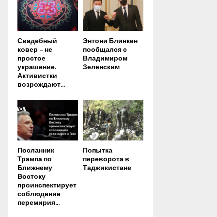
Свадебный
Энтони Блинкен
ковер – не
пообщался с
простое
Владимиром
украшение.
Зеленским
Активистки
возрождают...
Посланник
Попытка
Трампа по
переворота в
Ближнему
Таджикистане
Востоку
проинспектирует
соблюдение
перемирия...