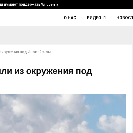
ии думают поддержать Wildberries и его…
Умер диджей
О НАС
ВИДЕО
НОВОС
окружения под Иловайском
и из окружения под