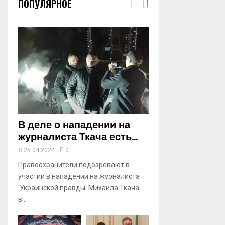
ПОПУЛЯРНОЕ
m
b
n
a
i
l
y
o
u
t
u
b
В деле о нападении на
e
журналиста Ткача есть...
25.04.2024
0
Правоохранители подозревают в
участии в нападении на журналиста
'Украинской правды' Михаила Ткача
в...