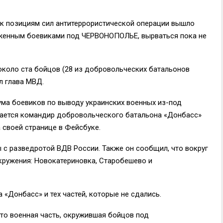
ь к позициям сил антитеррористической операции вышло
уженным боевиками под ЧЕРВОНОПОЛЬЕ, вырваться пока не
около ста бойцов (28 из добровольческих батальонов
л глава МВД.
ума боевиков по выводу украинских военных из-под
ается командир добровольческого батальона «Донбасс»
 своей странице в Фейсбуке.
ы с разведротой ВДВ России. Также он сообщил, что вокруг
окружения: Новокатериновка, Старобешево и
 «Донбасс» и тех частей, которые не сдались.
что военная часть, окружившая бойцов под