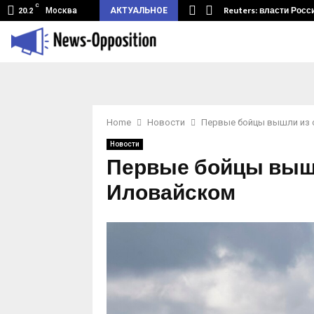
C
земный туннель из Беларуси.…
Reuters: власти Росс
Москва
АКТУАЛЬНОЕ
20.2
Home
Новости
Первые бойцы вышли из 
Новости
Первые бойцы вышл
Иловайском