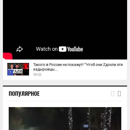
Такого в России не покажут! "Чтоб они Zдохли эти
кадыровцы...
1
09:05
T
h
ПОПУЛЯРНОЕ
u
m
b
n
a
i
l