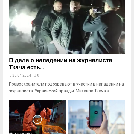
y
o
u
t
u
b
e
В деле о нападении на журналиста
Ткача есть...
25.04.2024
0
Правоохранители подозревают в участии в нападении на
журналиста 'Украинской правды' Михаила Ткача в...