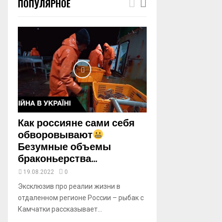
ПОПУЛЯРНОЕ
m
b
n
a
i
l
y
o
u
t
u
b
Как россияне сами себя
e
обворовывают
Безумные объемы
браконьерства...
19.08.2022
0
Эксклюзив про реалии жизни в
отдаленном регионе России – рыбак с
Камчатки рассказывает...