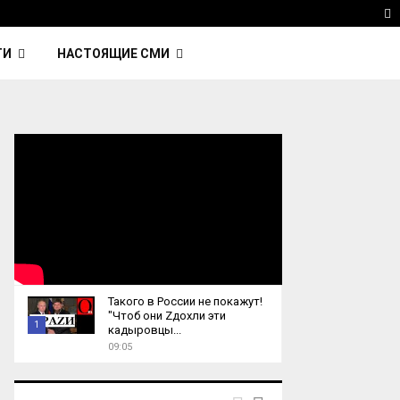
 Kavinsky — автор трека Nightcall из фильма…
Reu
T
ТИ
НАСТОЯЩИЕ СМИ
Такого в России не покажут!
"Чтоб они Zдохли эти
1
кадыровцы...
09:05
T
h
u