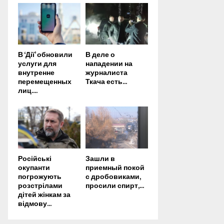
В ‘Дії’ обновили
В деле о
услуги для
нападении на
внутренне
журналиста
перемещенных
Ткача есть...
лиц....
Російські
Зашли в
окупанти
приемный покой
погрожують
с дробовиками,
розстрілами
просили спирт,...
дітей жінкам за
відмову...