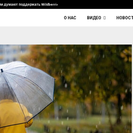
ии думают поддержать Wildberries и его…
Умер диджей
О НАС
ВИДЕО
НОВОС