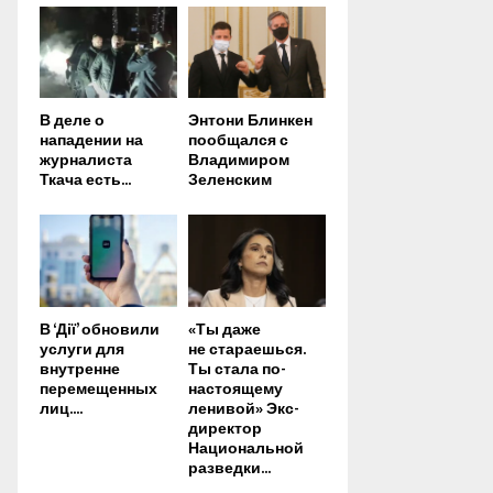
В деле о
Энтони Блинкен
нападении на
пообщался с
журналиста
Владимиром
Ткача есть...
Зеленским
В ‘Дії’ обновили
«Ты даже
услуги для
не стараешься.
внутренне
Ты стала по-
перемещенных
настоящему
лиц....
ленивой» Экс-
директор
Национальной
разведки...