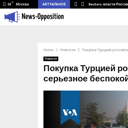
C
мный туннель из Беларуси.…
Reuters: власти Росси
Москва
АКТУАЛЬНОЕ
30
Home
Новости
Покупка Турцией российс
Новости
Покупка Турцией р
серьезное беспоко