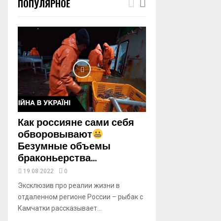
ПОПУЛЯРНОЕ
m
b
n
a
i
l
y
o
u
t
u
b
Как россияне сами себя
e
обворовывают
Безумные объемы
браконьерства...
19.08.2022
0
Эксклюзив про реалии жизни в
отдаленном регионе России – рыбак с
Камчатки рассказывает...