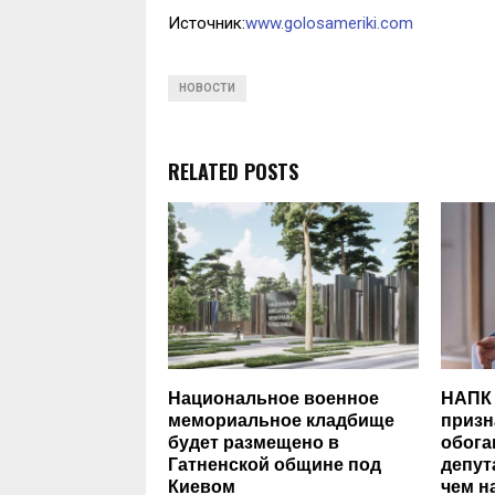
Источник:
www.golosameriki.com
НОВОСТИ
RELATED POSTS
Национальное военное
НАПК 
мемориальное кладбище
призн
будет размещено в
обога
Гатненской общине под
депут
Киевом
чем н