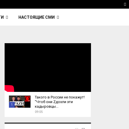
avinsky — автор трека Nightcall из фильма…
Reute
T
ТИ
НАСТОЯЩИЕ СМИ
Такого в России не покажут!
"Чтоб они Zдохли эти
1
кадыровцы...
09:05
T
h
u