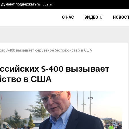
и думают поддержать Wildberries и его…
Умер диджей K
О НАС
ВИДЕО
НОВОС
ких S-400 вызывает серьезное беспокойство в США
оссийских S-400 вызывает
йство в США