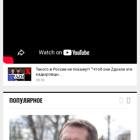
Такого в России не покажут! "Чтоб они Zдохли эти
кадыровцы...
1
09:05
T
h
ПОПУЛЯРНОЕ
u
m
b
n
a
i
l