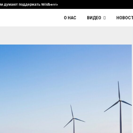
ии думают поддержать Wildberries и его…
Умер диджей
О НАС
ВИДЕО
НОВОС