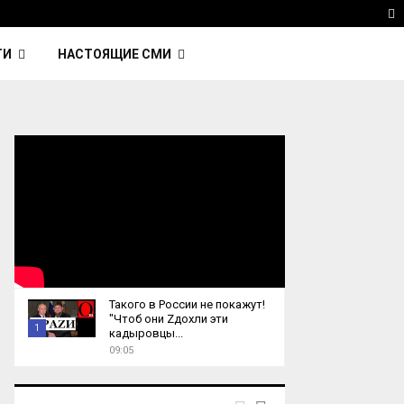
 Kavinsky — автор трека Nightcall из фильма…
Reu
T
ТИ
НАСТОЯЩИЕ СМИ
Такого в России не покажут!
"Чтоб они Zдохли эти
1
кадыровцы...
09:05
T
h
u