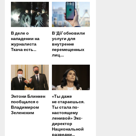
В деле о
В ‘Дії’ обновили
нападении на
услуги для
журналиста
внутренне
Ткача есть...
перемещенных
лиц....
Энтони Блинкен
«Ты даже
пообщался с
не стараешься.
Владимиром
Ты стала по-
Зеленским
настоящему
ленивой» Экс-
директор
Национальной
разведки...