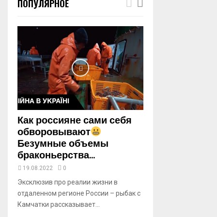
ПОПУЛЯРНОЕ
m
b
n
a
i
l
y
o
u
t
u
b
Как россияне сами себя
e
обворовывают
Безумные объемы
браконьерства...
19.08.2022
0
Эксклюзив про реалии жизни в
отдаленном регионе России – рыбак с
Камчатки рассказывает...