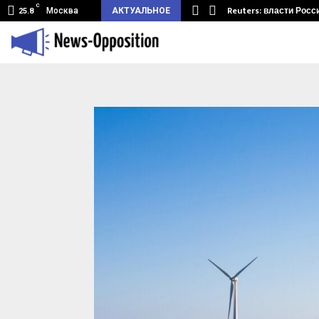
C
земный туннель из Беларуси.…
Reuters: власти Росс
Москва
АКТУАЛЬНОЕ
25.8