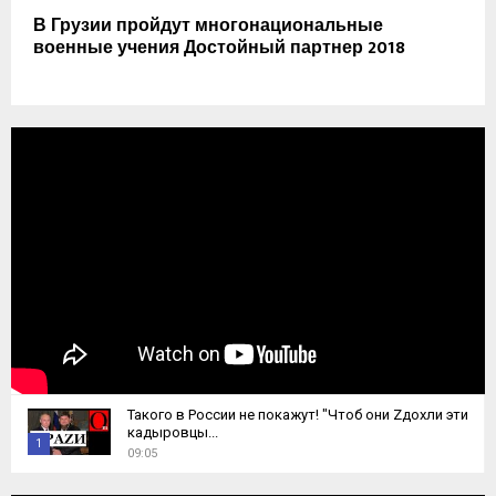
В Грузии пройдут многонациональные
военные учения Достойный партнер 2018
Такого в России не покажут! "Чтоб они Zдохли эти
кадыровцы...
1
09:05
T