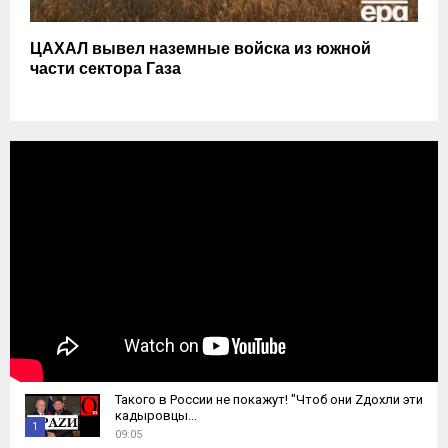
ЦАХАЛ вывел наземные войска из южной
части сектора Газа
Такого в России не покажут! "Чтоб они Zдохли эти
кадыровцы...
1
09:05