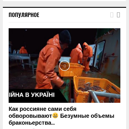
T
h
ПОПУЛЯРНОЕ
u
m
b
n
a
i
l
y
o
u
t
u
b
e
Как россияне сами себя
обворовывают
Безумные объемы
браконьерства...