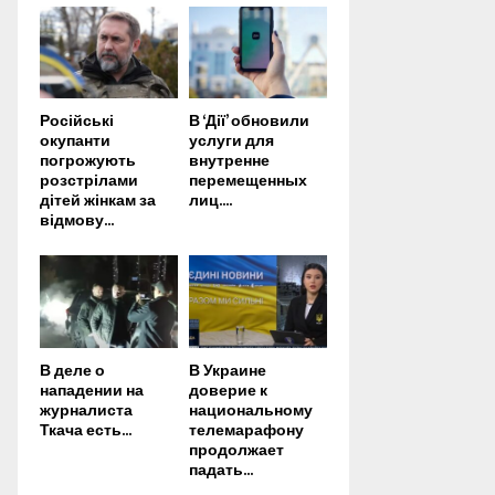
Російські
В ‘Дії’ обновили
окупанти
услуги для
погрожують
внутренне
розстрілами
перемещенных
дітей жінкам за
лиц....
відмову...
В деле о
В Украине
нападении на
доверие к
журналиста
национальному
Ткача есть...
телемарафону
продолжает
падать...