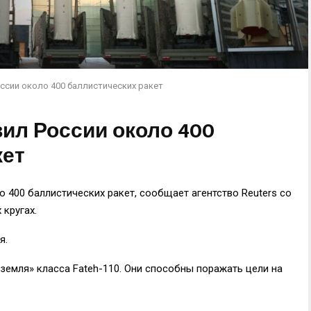
оссии около 400 баллистических ракет
вил России около 400
кет
о 400 баллистических ракет, сообщает агентство Reuters со
 кругах.
я.
-земля» класса Fateh-110. Они способны поражать цели на