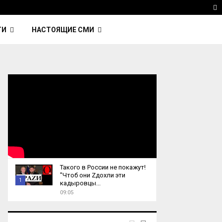
ка Nightcall из фильма…
Reuters: Китай продал И
T
ТИ
НАСТОЯЩИЕ СМИ
Такого в России не покажут!
"Чтоб они Zдохли эти
1
кадыровцы...
09:05
T
h
u