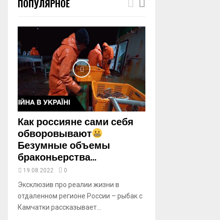
ПОПУЛЯРНОЕ
m
b
n
a
i
l
y
o
u
t
u
b
Как россияне сами себя
e
обворовывают
Безумные объемы
браконьерства...
19.08.2022
0
Эксклюзив про реалии жизни в
отдаленном регионе России – рыбак с
Камчатки рассказывает...