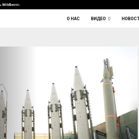
Wildberries и его…
Умер диджей Kavinsky — автор тре
О НАС
ВИДЕО
НОВОС