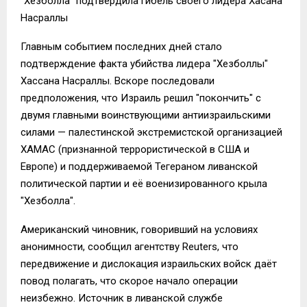
"Хезболла" подтвердила гибель своего лидера Хасана
Насраллы
Главным событием последних дней стало
подтверждение факта убийства лидера "Хезболлы"
Хассана Насраллы. Вскоре последовали
предположения, что Израиль решил "покончить" с
двумя главными воинствующими антиизраильскими
силами — палестинской экстремистской организацией
ХАМАС (признанной террористической в США и
Европе) и поддерживаемой Тегераном ливанской
политической партии и её военизированного крыла
"Хезболла".
Американский чиновник, говоривший на условиях
анонимности, сообщил агентству Reuters, что
передвижение и дислокация израильских войск даёт
повод полагать, что скорое начало операции
неизбежно. Источник в ливанской службе