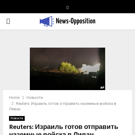
Telegram
PRIMARY
MENU
Home
Новости
Reuters: Израиль готов отправить наземные войска в
Ливан
Новости
Reuters: Израиль готов отправить
наземные войска в Ливан