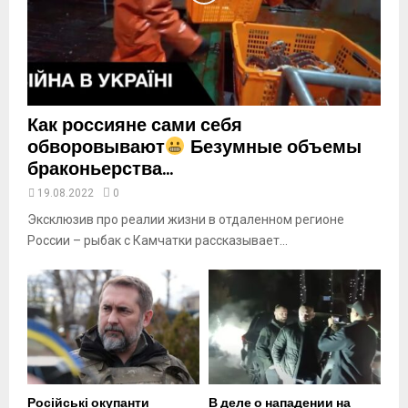
t
u
b
e
Как россияне сами себя
обворовывают
Безумные объемы
браконьерства...
19.08.2022
0
Эксклюзив про реалии жизни в отдаленном регионе
России – рыбак с Камчатки рассказывает...
Російські окупанти
В деле о нападении на