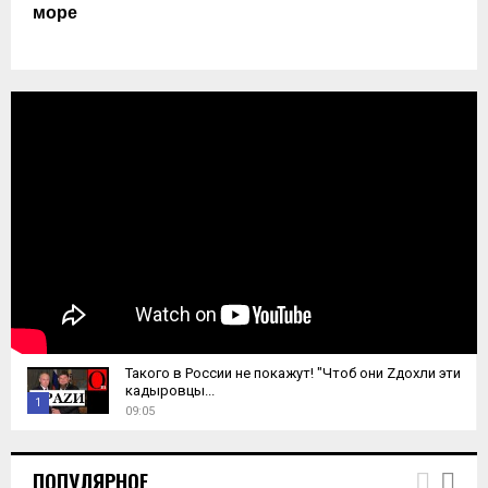
море
Такого в России не покажут! "Чтоб они Zдохли эти
кадыровцы...
1
09:05
T
h
ПОПУЛЯРНОЕ
u