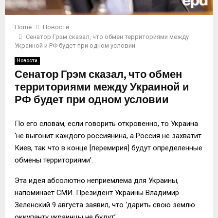
Home
Новости
Сенатор Грэм сказал, что обмен территориями между
Украиной и РФ будет при одном условии
Новости
Сенатор Грэм сказал, что обмен
территориями между Украиной и
РФ будет при одном условии
По его словам, если говорить откровенно, то Украина
‘не выгонит каждого россиянина, а Россия не захватит
Киев, так что в конце [перемирия] будут определенные
обмены территориями’.
Эта идея абсолютно неприемлема для Украины,
напоминает СМИ. Президент Украины Владимир
Зеленский 9 августа заявил, что ‘дарить свою землю
оккупанту украинцы не будут’.