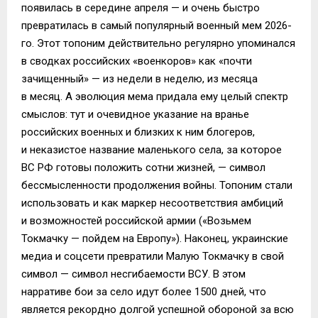
появилась в середине апреля — и очень быстро
превратилась в самый популярный военный мем 2026-
го. Этот топоним действительно регулярно упоминался
в сводках российских «военкоров» как «почти
зачищенный» — из недели в неделю, из месяца
в месяц. А эволюция мема придала ему целый спектр
смыслов: тут и очевидное указание на вранье
российских военных и близких к ним блогеров,
и неказистое название маленького села, за которое
ВС РФ готовы положить сотни жизней, — символ
бессмысленности продолжения войны. Топоним стали
использовать и как маркер несоответствия амбиций
и возможностей российской армии («Возьмем
Токмачку — пойдем на Европу»). Наконец, украинские
медиа и соцсети превратили Малую Токмачку в свой
символ — символ несгибаемости ВСУ. В этом
нарративе бои за село идут более 1500 дней, что
является рекордно долгой успешной обороной за всю