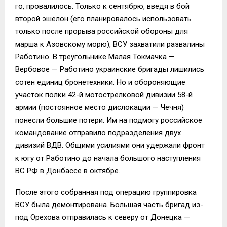
го, провалилось. Только к сентябрю, введя в бой
второй эшелон (его планировалось использовать
только после прорыва российской обороны для
марша к Азовскому морю), ВСУ захватили развалины
Работино. В треугольнике Малая Токмачка —
Вербовое — Работино украинские бригады лишились
сотен единиц бронетехники. Но и обороняющие
участок полки 42-й мотострелковой дивизии 58-й
армии (постоянное место дислокации — Чечня)
понесли большие потери. Им на подмогу российское
командование отправило подразделения двух
дивизий ВДВ. Общими усилиями они удержали фронт
к югу от Работино до начала большого наступления
ВС РФ в Донбассе в октябре.
После этого собранная под операцию группировка
ВСУ была демонтирована. Большая часть бригад из-
под Орехова отправилась к северу от Донецка —