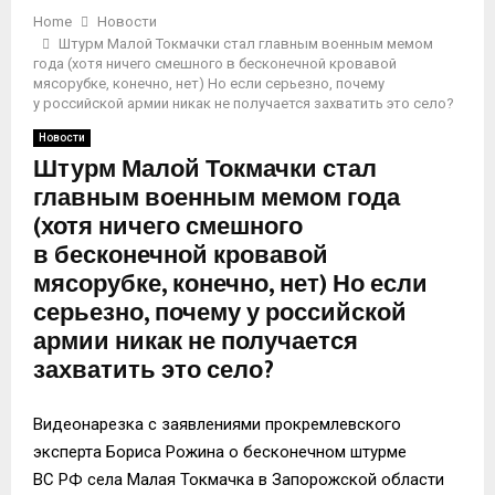
Home
Новости
Штурм Малой Токмачки стал главным военным мемом
года (хотя ничего смешного в бесконечной кровавой
мясорубке, конечно, нет) Но если серьезно, почему
у российской армии никак не получается захватить это село?
Новости
Штурм Малой Токмачки стал
главным военным мемом года
(хотя ничего смешного
в бесконечной кровавой
мясорубке, конечно, нет) Но если
серьезно, почему у российской
армии никак не получается
захватить это село?
Видеонарезка с заявлениями прокремлевского
эксперта Бориса Рожина о бесконечном штурме
ВС РФ села Малая Токмачка в Запорожской области