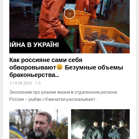
y
o
u
t
u
b
e
Как россияне сами себя
обворовывают
Безумные объемы
браконьерства...
19.08.2022
0
Эксклюзив про реалии жизни в отдаленном регионе
России – рыбак с Камчатки рассказывает...