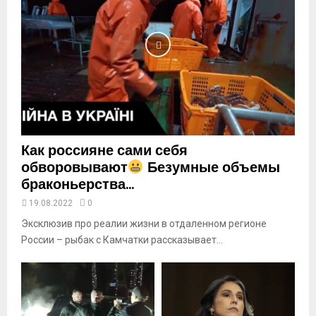
l
y
o
u
t
u
b
e
Как россияне сами себя
обворовывают
Безумные объемы
браконьерства...
19.08.2022
0
Эксклюзив про реалии жизни в отдаленном регионе
России – рыбак с Камчатки рассказывает...