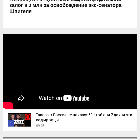
залог в 2 млн за освобождение экс-сенатора
Шпигеля
Такого в России не покажут! "Чтоб они Zдохли эти
кадыровцы...
1
09:05
T
h