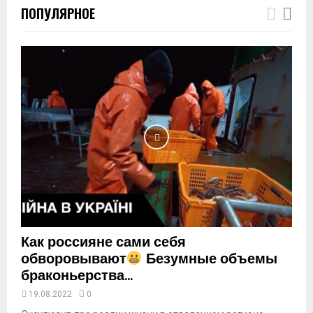
ПОПУЛЯРНОЕ
u
m
b
n
a
i
l
y
o
u
t
u
b
e
Как россияне сами себя
обворовывают
Безумные объемы
браконьерства...
19.08.2022
0