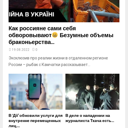
u
b
e
Как россияне сами себя
обворовывают
Безумные объемы
браконьерства...
19.08.2022
0
Эксклюзив про реалии жизни в отдаленном регионе
России – рыбак с Камчатки рассказывает...
В ‘Дії’ обновили услуги для
В деле о нападении на
внутренне перемещенных
журналиста Ткача есть...
лиц....