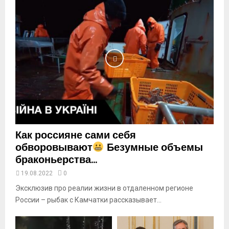
a
i
l
y
o
u
t
u
b
e
Как россияне сами себя
обворовывают
Безумные объемы
браконьерства...
19.08.2022
0
Эксклюзив про реалии жизни в отдаленном регионе
России – рыбак с Камчатки рассказывает...